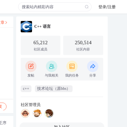
登录/注册
文章
C++ 语言
65,212
250,514
社区成员
社区内容
发帖
与我相关
我的任务
分享
c++
技术论坛（原bbs）
社区管理员
复
正序
加入社区