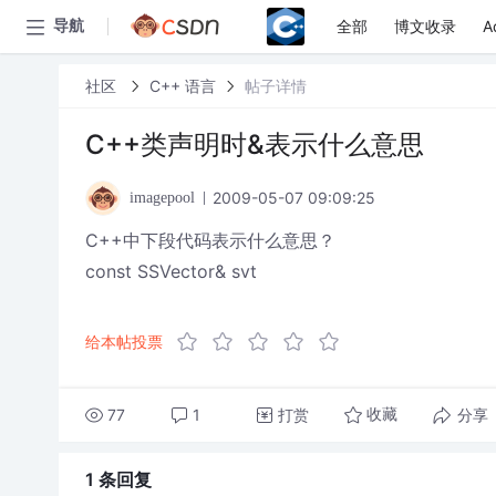
全部
博文收录
A
导航
社区
C++ 语言
帖子详情
C++类声明时&表示什么意思
2009-05-07 09:09:25
imagepool
C++中下段代码表示什么意思？
const SSVector& svt
给本帖投票
77
1
打赏
分享
收藏
1 条
回复