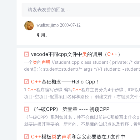
请发表友善的回复…
wudizuijimo
2009-07-12
引用。
vscode不同cpp文件中
类
的调用（
C++
）
一个
类
的
声明
//student.cpp class student { private: /* data */ public: double getDoubleAge(double age); student(/* args */); ~stu
C++
基础概念——Hello Cpp！
1
C++
程序编写步骤 编写
C++
程序主要分为4个步骤，IDE以Micr
项目-空项目-配置项目名称和路径； 创建文件：右键源文件-
标签栏-点击“本地Windows调试器”，编译运行编写的
C++
源程序。 2 注释
《斗破CPP》 第壹章 ---- 初窥CPP
码。 注释的两种格式 （1）单行注释：// 注释内容 通常使
《斗破CPP》系列如其名，并不会像以前讲C那般写出什么printf
就要讲极其重要的、新奇的、不易懂的知识点以及程序，希
C++
模板
类
的
声明
和定义都要放在.h文件中