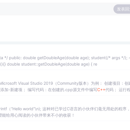
发表回
dent(); }; student::student(/* args */){} student::~student(){} double student::getDoubleAge(double age) { re
osoft Visual Studio 2019（Community版本）为例： 创建项目：
添加-新建项； 编写代码：在创建的.cpp源文件中编写
C++
代码； 运行
 作用：在代码中添加解释和说明的文字，便于阅读和理解代
用在某行
（“Hello world”\n); 这种对已学过C语言的小伙伴们毫无用处的程序
望能给用心阅读的小伙伴带来不小的收获！