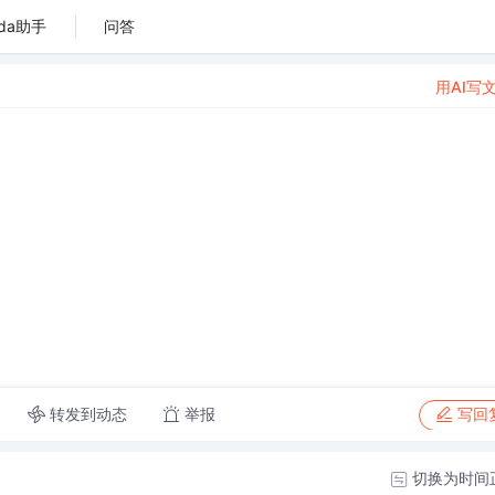
da助手
问答
用AI写
转发到动态
举报
写回
切换为时间