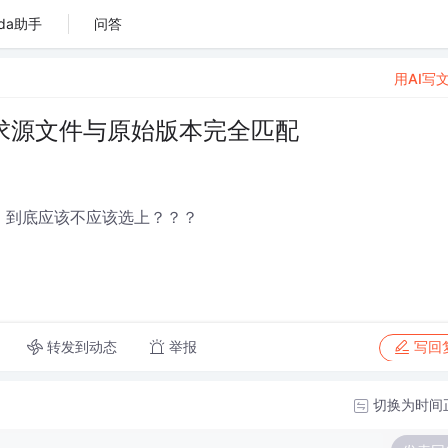
da助手
问答
用AI写
要求源文件与原始版本完全匹配
勾，到底应该不应该选上？？？
转发到动态
举报
写回
切换为时间