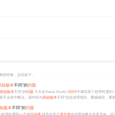
来的经验，总结如下，
原始
版本
不同”的
问
题
原始
版本
不同”的
问
题
今天在Visual Studio
2005
中调试某个程序时遇到
当前不会命中断点。源代码与
原始
版本
不同”信息清理项目、重编项目、重
与
原始
版本
完成
匹配
”去掉勾。解决方案：
始
版本
不同”的
问
题
个程序时遇到
一个
奇怪
问
题
就是在某个
源文件
中设置的断点老是无效，提