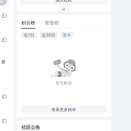
复
积分榜
荣誉榜
近7日
近30日
至今
，跟
暂无数据
查看更多榜单
社区公告