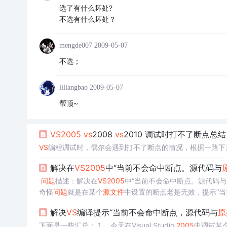
选了有什么坏处?
不选有什么坏处？
mengde007
2009-05-07
不选；
liliangbao
2009-05-07
帮顶~
VS
2005
vs
2008
vs
2010 调试时打不了断点总结
VS
编程调试时，偶尔会遇到打不了断点的情况，根据一路下
解决在
VS
2005
中“当前不会命中断点。源代码与
问
题
描述：解决在
VS
2005
中“当前不会命中断点。源代码与
奇怪
问
题
就是在某个
源文件
中设置的断点老是无效，提示“
原文件都解决不了
问
题
“工具”，“选项”，“调试”，“
要求
源文件
解决
VS
编译提示“当前不会命中断点，源代码与
原
下面是一些汇总： 1、 今天在Visual Studio
2005
中调试某