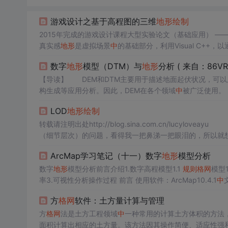
游戏设计之基于高程图的三维
地形
绘制
真实感
地形
是虚拟场景
中
的基础部分，利用Visual C++
数据之间建立相应的映射关系，建立标准的
地形
高程数据组，
数字
地形
模型（DTM）与
地形
分析 ( 来自：86VR
实感...
【导读】 DEM和DTM主要用于描述地面起伏状况，可以
构生成等应用分析。因此，DEM在各个领域
中
被广泛使用。
了这些表达方法之间的相互转换算法，如由三角网生成等高线，
LOD
地形
绘制
（细节层次）的问题，看得我一把鼻涕一把眼泪的，所以就想
要资料参考的是曾凡喜,周炜，潘运亮等的《Direct3D实
ArcMap学习笔记（十一）数字
地形
模型分析
数字
地形
模型分析前言介绍1.数字高程模型1.1
规则
格网
模型1
率3.可视性分析操作过程 前言 使用软件：ArcMap10.4.1
中
型 数字高程模型（digital terrain model，DTM），是在
方
格网
软件：土方量计算与管理
方
格网
法是土方工程领域
中
一种常用的计算土方体积的方法
面积计算出相应的土方量。该方法因其操作简便、适应性强