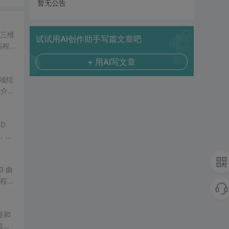
暂无公告
三维
试试用AI创作助手写篇文章吧
高程
成真
+ 用AI写文章
域结
时介绍
D
，主
3 曲
高程模
差和
首先