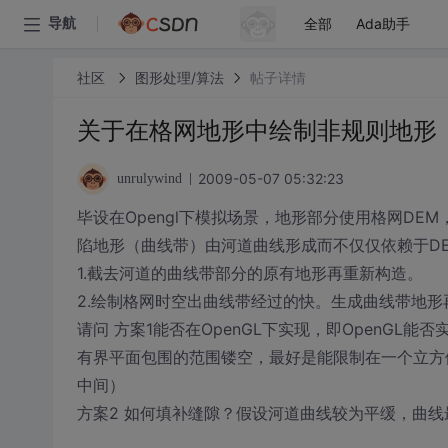
全部
Ada助手
导航
社区
图形处理/算法
帖子详情
关于在格网地形中绘制非规则地形
2009-05-07 05:32:23
unrulywind
毕设在Opengl下模拟场景，地形部分使用格网D
陷地形（曲线带）由河道曲线形成而不仅仅依赖于D
1.截去河道的曲线带部分的原有地形再重新构造。
2.绘制格网时空出曲线带经过的快。生成曲线带地
请问 方案1能否在OpenGL下实现，即OpenGL能否
有界平面包围的范围镂空，最好是能限制在一个立方
中间）
方案2 如何填补缝隙？假设河道曲线较为平缓，曲