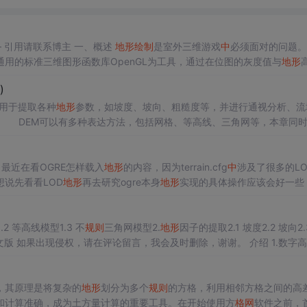
2015年完成的游戏设计课程大型实验论文（基础应用） —— 引用请联系博主 一、概述
地形
绘制
是室外三维游戏
中
必须面对的问题。
，以通用的标准三维图形函数库OpenGL为工具，通过在位图的灰度值与
地形
并依托OpenGL平台快速建立生成三维网格
地形
，然后经过纹理贴图形
)
用于提取各种
地形
参数，如坡度、坡向、粗糙度等，并进行通视分析、流
 DEM可以有多种表达方法，包括网格、等高线、三角网等，本章同
网格DEM生成三角网等等...
转载请注明出处http://blog.sina.com.cn/lucyloveayu 最近在看OGRE怎样载入
地形
的内容，因为terrain.cfg
中
涉及了很多的LO
说先看看LOD
地形
再去研究ogre本身
地形
实现的具体操作应该会好一些
时渲染技术》这本书，其对于用
.2 等高线模型1.3 不
规则
三角网模型2.
地形
因子的提取2.1 坡度2.2 坡向2.
文版 如果出现侵权，请在评论留言，我会及时删除，谢谢。 介绍 1.数字
空间数据库
中
存储并管理的空...
，其原理是将复杂的
地形
划分为多个
规则
的方格，利用相邻方格之间的高
和计算准确，成为土方量计算的重要工具。在开始使用方
格网
软件之前，