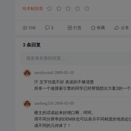
给本帖投票
106
3
打赏
分享
收藏
3 条
回复
请发表友善的回复…
unrulywind
2009-05-10
汗 文字功底不好 表述的不够清楚
所幸一个做搜索引擎的同学已经帮我想出方案2的一个
xuefeng310
2009-05-09
楼主的话读起来好绕口啊，呵呵。
用不同分辨率的DEM块也可以表示不同精度的地形起
成不同的几何体了！