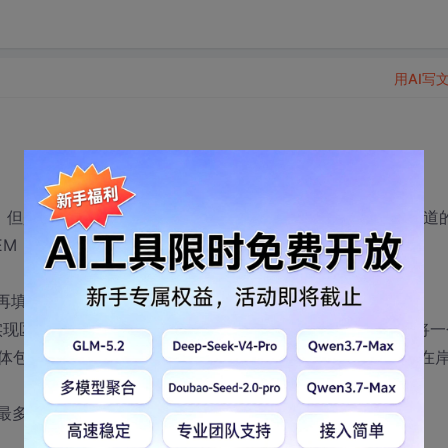
用AI写
EM，但是场景中有河道，要求对河道地形进行细化，导师要求河道
EM，我能想到的有两个方案。
形再填补曲线带与绘制了格网部分间的缝隙
实现区域的裁剪，类似glClipPlane但要求只能裁剪指定区域(将
体包围盒内)，而不能将整个半边平面全都裁剪掉（因为河道在
线最多和格网只会相交两次（一进一出）