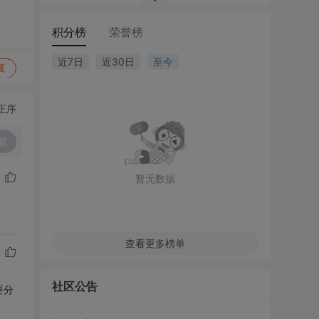
积分榜
荣誉榜
近7日
近30日
至今
复
正序
复
暂无数据
查看更多榜单
社区公告
要分