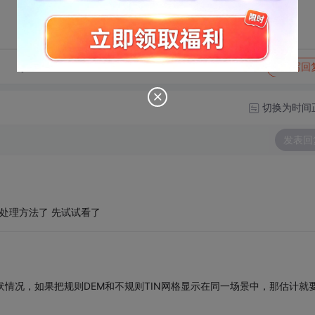
转发到动态
举报
写回
切换为时间
发表回
处理方法了 先试试看了
伏情况，如果把规则DEM和不规则TIN网格显示在同一场景中，那估计就