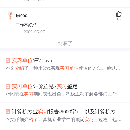
lpf000
赞
工作不好找。
2009-05-07
——到底了——
实习
单位
评语java
本文
介绍
了一种用Java实现
实习
单位
评语的方法。通过创
建评语类和
实习
单位
类，定义评语内容及方法，并将评语
添加到
实习
单位
中。文章还展示了序列图和状态图来说明
实习
单位
评价意见~
实习
鉴定
实现流程。
xx同志在
实习
期间表现出色，积极主动了解各部门工作，
有效应用课堂知识，展现出求知欲和团队合作精神。在财
务、人力资源等部门
实习
，工作责任心强，工作效率高，
计算机专业
实习
报告-5000字+，以及计算机专业
实
尤其在工程计算领域展现创新思维。同时，待人诚恳，严
格遵守规章制度，得到广泛好评。
本文详细
介绍
了计算机专业学生的顶岗
实习
全过程，包括
实习
单位
的
介绍
、
实习
内容、
实习
过程及
实习
总结，分享