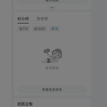
积分榜
荣誉榜
近7日
近30日
至今
暂无数据
查看更多榜单
社区公告