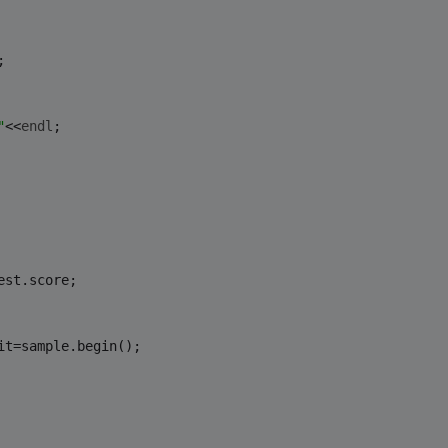
;
"
<<
endl
;
est.score;
it=sample.begin();