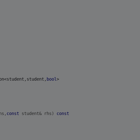
on<student,student,
bool
>
hs,
const
 student& rhs)
const