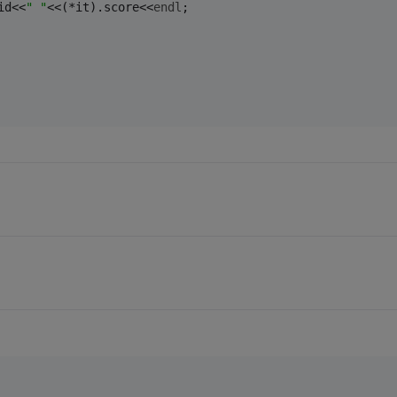
id<<
" "
<<(*it).score<<
endl
;