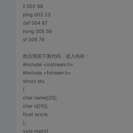
li 002 88
ping 003 23
dsf 004 67
hong 005 56
sf 006 78
然后我用下面代码，读入内存：
#include <iostream.h>
#include <fstream.h>
struct stu
{
char name[20];
char id[10];
float score;
};
void main()