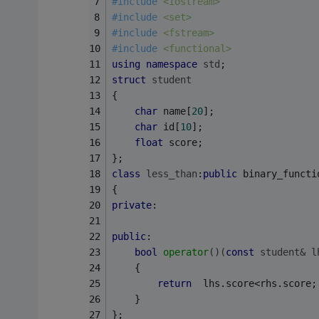
#
include
<iostream>
#
include
<set>
#
include
<fstream>
#
include
<functional>
using
namespace
std
;
struct
student
{
char
 name[
20
];
char
 id[
10
];
float
 score;
};
class
less_than
:
public
 binary_functi
{   
private
:
public
:
bool
operator
()
(
const
 student& l
    {
return
  lhs.score<rhs.score;
    }
};