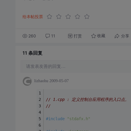
给本帖投票
260
11
打赏
分享
收藏
11 条
回复
请发表友善的回复…
lizhaohu
2009-05-07
// 1.cpp : 定义控制台应用程序的入口点。
//
#
include
"stdafx.h"