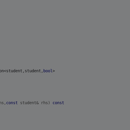
on<student,student,
bool
>
hs,
const
 student& rhs)
const