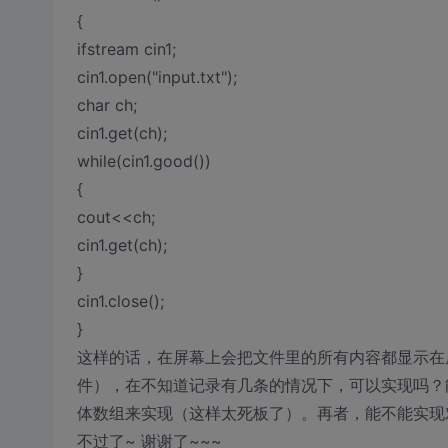
{
ifstream cin1;
cin1.open("input.txt");
char ch;
cin1.get(ch);
while(cin1.good())
{
cout<<ch;
cin1.get(ch);
}
cin1.close();
}
这样的话，在屏幕上会把文件里的所有内容都显示在
件），在不知道记录有几条的情况下，可以实现吗？
体数组来实现（这样太死板了）。再者，能不能实现
不过了~ 谢谢了~~~