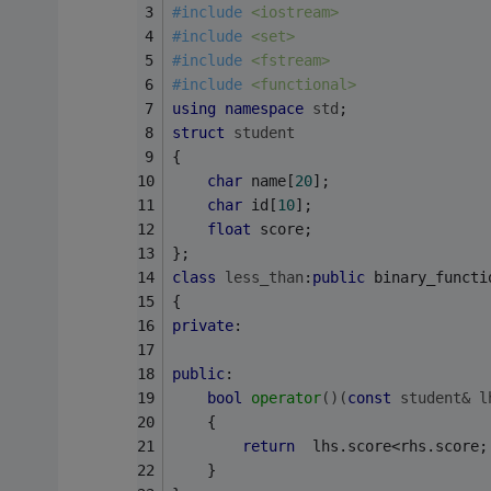
#
include
<iostream>
#
include
<set>
#
include
<fstream>
#
include
<functional>
using
namespace
std
;
struct
student
{
char
 name[
20
];
char
 id[
10
];
float
 score;
};
class
less_than
:
public
 binary_functi
{   
private
:
public
:
bool
operator
()
(
const
 student& l
	{
return
  lhs.score<rhs.score;
	}