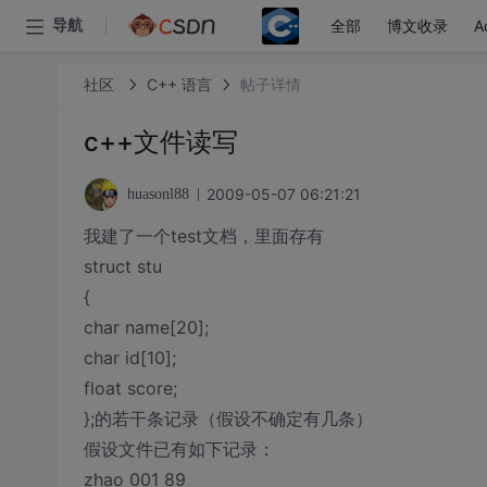
全部
博文收录
A
导航
社区
C++ 语言
帖子详情
c++文件读写
2009-05-07 06:21:21
huasonl88
我建了一个test文档，里面存有
struct stu
{
char name[20];
char id[10];
float score;
};的若干条记录（假设不确定有几条）
假设文件已有如下记录：
zhao 001 89