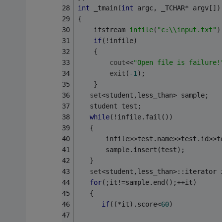
int
 _tmain(
int
 argc, _TCHAR* argv[])
{
ifstream 
infile
(
"c:\\input.txt"
)
if
(!infile) 
    {
cout
<<
"Open file is failure!
exit
(
-1
);
    }
set
<student,less_than> sample;
   student test;
while
(!infile.fail())
   {
       infile>>test.name>>test.id>>t
       sample.insert(test);
   }
set
<student,less_than>::iterator 
for
(;it!=sample.end();++it)
   {
if
((*it).score<
60
)