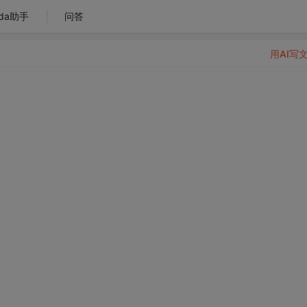
da助手
问答
用AI写