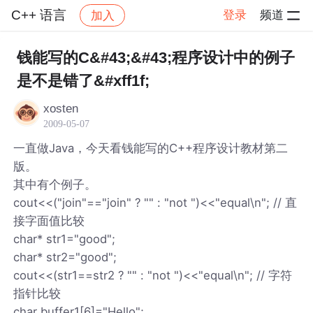
C++ 语言
登录
频道
加入
帖子详情
社区
C++ 语言
钱能写的C&#43;&#43;程序设计中的例子
是不是错了&#xff1f;
xosten
2009-05-07
一直做Java，今天看钱能写的C++程序设计教材第二
版。
其中有个例子。
cout<<("join"=="join" ? "" : "not ")<<"equal\n"; // 直
接字面值比较
char* str1="good";
char* str2="good";
cout<<(str1==str2 ? "" : "not ")<<"equal\n"; // 字符
指针比较
char buffer1[6]="Hello";