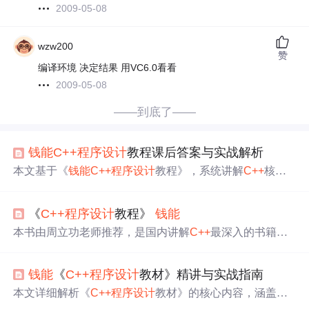
2009-05-08
wzw200
赞
编译环境 决定结果 用VC6.0看看
2009-05-08
——到底了——
钱能
C++
程序设计
教程课后答案与实战解析
本文基于《
钱能
C++
程序设计
教程》，系统讲解
C++
核心
编程知识，包括基础语法、函数定义与参数传递、类与对
象、继承与多态、模板编程、流操作及异常处理等内容。
《
C++
程序设计
教程》
钱能
通过代码示例和逻辑分析，帮助开发者深入理解
C++
面向
对象编程机制，提升实际开发能力。
本书由周立功老师推荐，是国内讲解
C++
最深入的书籍之
一。作者
钱能
老师从面向过程编程到面向对象编程进行了
全面的覆盖，并强调了抽象机制的重要性。本书不仅适合
钱能
《
C++
程序设计
教材》精讲与实战指南
初学者入门，更是进阶学习者的良师益友。
本文详细解析《
C++
程序设计
教材》的核心内容，涵盖
C+
+
基础语法、面向对象编程、类与对象设计、泛型编程及现