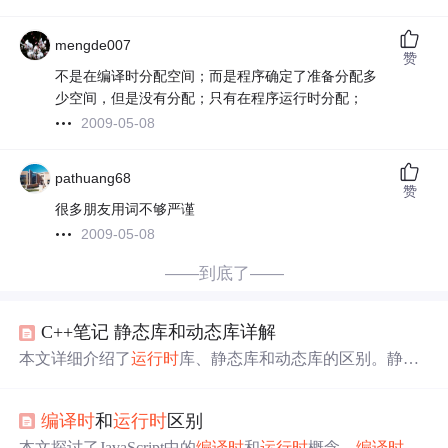
mengde007
赞
不是在编译时分配空间；而是程序确定了准备分配多
少空间，但是没有分配；只有在程序运行时分配；
2009-05-08
pathuang68
赞
很多朋友用词不够严谨
2009-05-08
——到底了——
C++笔记 静态库和动态库详解
本文详细介绍了
运行
时
库、静态库和动态库的区别。静态
库在
编译
时
与可执行文件链接，移植方便但浪费空间；动
态库在
运行
时
加载，节省空间且便于
程序
更新。动态库分
编译
时
和
运行
时
区别
为隐式链接和显式链接，前者在
程序
启动
时
加载，后者在
运行
时
按需加载。Windows和Linux在创建动态库
时
有
不同
本文探讨了JavaScript中的
编译
时
和
运行
时
概念。
编译
时
主