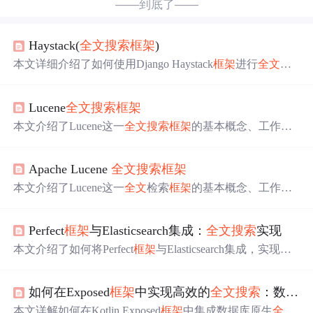
——到底了——
Haystack(
全文
搜索
框架
)
本文详细介绍了如何使用Django Haystack
框架
进行
全文
检
索，包括安装、配置、索引创建、视图设置及中文分词处
理。通过具体步骤演示，帮助读者掌握Haystack与Whoos
Lucene
全文
搜索
框架
h、Solr、Elasticsearch等
搜索
引擎的集成方法。
本文介绍了Lucene这一
全文
搜索
框架
的基本概念、工作方
式及其实现
搜索
、建立和维护索引的方法。同时还探讨了
如何优化Lucene的性能，包括创建索引和
搜索
性能的优化
Apache Lucene
全文
搜索
框架
策略。
本文介绍了Lucene这一
全文
检索
框架
的基本概念、工作原
理及其应用场景。深入探讨了Lucene如何利用倒排索引、
压缩算法及二元
搜索
提高
搜索
效率。
Perfect
框架
与Elasticsearch集成：
全文
搜索
实现
本文介绍了如何将Perfect
框架
与Elasticsearch集成，实现高
效的
全文
搜索
功能。涵盖了HTTP客户端调用、JSON处理
及
搜索
接口的开发过程，并提供具体代码示例和测试方
如何在Exposed
框架
中实现高效的
全文
搜索
：数据库原生
法。
本文详解如何在Kotlin Exposed
框架
中集成数据库原生
全文