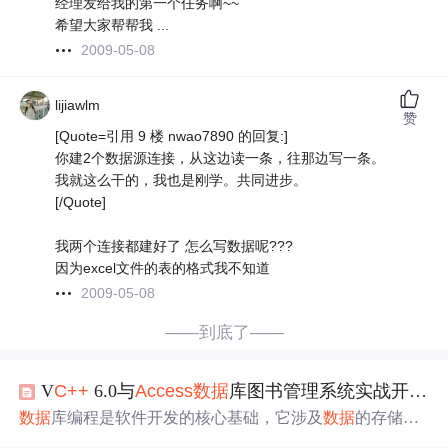
经理发给我的第一个任务啊~~
希望大家帮帮我 ...
2009-05-08
lijiawlm
赞
[Quote=引用 9 楼 nwao7890 的回复:]
你建2个数据源连接，从这边读一条，往那边写一条。
我就这么干的，我也是刚学。共同进步。
[/Quote]
我两个连接都建好了 怎么写数据呢???
因为excel文件的表的格式我不知道
2009-05-08
——到底了——
V
C++
6.0与
Access
数据
库图书管理系统实战开发指南
数据
库编程是软件开发的核心基础，它涉及
数据
的存储、
组织、访问和管理。其基本原理是通过结构化查询语言（S