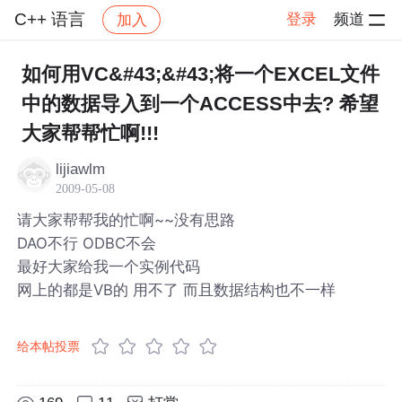
C++ 语言
登录
频道
加入
帖子详情
社区
C++ 语言
如何用VC&#43;&#43;将一个EXCEL文件
中的数据导入到一个ACCESS中去? 希望
大家帮帮忙啊!!!
lijiawlm
2009-05-08
请大家帮帮我的忙啊~~没有思路
DAO不行 ODBC不会
最好大家给我一个实例代码
网上的都是VB的 用不了 而且数据结构也不一样
给本帖投票