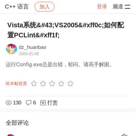
C++ 语言
登录
频道
加入
帖子详情
社区
C++ 语言
Vista系统&#43;VS2005&#xff0c;如何配
置PCLint&#xff1f;
dz_huanbao
2009-05-08
运行Config.exe总是出错，郁闷。请高手解困。
给本帖投票
130
6
打赏
全部评论