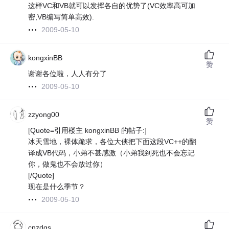
这样VC和VB就可以发挥各自的优势了(VC效率高可加
密,VB编写简单高效).
2009-05-10
kongxinBB
赞
谢谢各位啦，人人有分了
2009-05-10
zzyong00
赞
[Quote=引用楼主 kongxinBB 的帖子:]
冰天雪地，裸体跪求，各位大侠把下面这段VC++的翻
译成VB代码，小弟不甚感激（小弟我到死也不会忘记
你，做鬼也不会放过你）
[/Quote]
现在是什么季节？
2009-05-10
cnzdgs