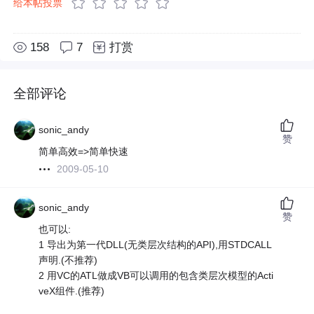
给本帖投票
158
7
打赏
全部评论
sonic_andy
赞
简单高效=>简单快速
2009-05-10
sonic_andy
赞
也可以:
1 导出为第一代DLL(无类层次结构的API),用STDCALL
声明.(不推荐)
2 用VC的ATL做成VB可以调用的包含类层次模型的Acti
veX组件.(推荐)