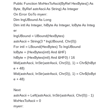
Public Function MxHexToAscii(ByRef HexBytes() As
Byte, ByRef astrAscii As String) As Integer
On Error GoTo myerr:
Dim lngUBound As Long
Dim intI As Integer, hiByte As Integer, loByte As Integ
er
lngUBound = UBound(HexBytes)
astrAscii = String(3 * lngUBound, Chr(0))
For intI = LBound(HexBytes) To lngUBound
loByte = (HexBytes(intI) And &HF)
hiByte = (HexBytes(intI) And &HF0) / 16
Mid(astrAscii, InStr(astrAscii, Chr(0)), 1) = Chr$(hiByt
e + 48)
Mid(astrAscii, InStr(astrAscii, Chr(0)), 1) = Chr$(loByt
e + 48)
Next
astrAscii = Left(astrAscii, InStr(astrAscii, Chr(0)) - 1)
MxHexToAscii = 0
myerr: