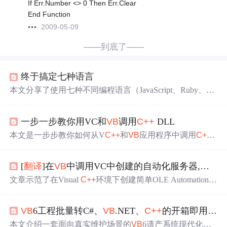
If Err.Number <> 0 Then Err.Clear
End Function
2009-05-09
——到底了——
终于搞定七种语言
本文分享了使用七种不同编程语言（JavaScript、Ruby、Jav
a、Delphi、C#、
VB
.NET 和 V
C++
.NET）实现客博通
翻译
接口的经验。作者详细记录了从环境搭建到
代码
实现的过
一步一步教你用VC和
VB
调用
C++
DLL
程，并对微软的开发工具Visual Studio 2008进行了点评。
本文是一步步教你如何从V
C++
和
VB
应用程序中调用
C++
DLL的教程，涵盖了从创建DLL到在V
C++
和
VB
中实现调
用的详细步骤，包括预处理器定义、头文件包含、链接器
[
翻译
]在
VB
中调用VC中创建的自动化服务器,使用语法OBJ1.OBJ2.Property
设置等关键环节。
文章示范了在Visual
C++
环境下创建简单OLE Automation服
务器，允许在Visual Basic中使用OBJ1.OBJ2.Property语法访
问嵌套对象属性。详细介绍了在V
C++
中创建服务器的步
VB
6工程批量转C#、
VB
.NET、
C++
的开箱即用迁移工具集
骤，以及在
VB
中测试服务器程序的过程，且
代码
在VC6.0
和
VB
6.0环境下测试成功。
本文介绍一套面向真实维护场景的
VB
6遗产系统现代化工