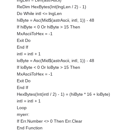
lngLen = Len(astrAscii)
ReDim HexBytes(Int(lngLen / 2) - 1)
Do While intI <= lngLen
hiByte = Asc(Mid$(astrAscii, intI, 1)) - 48
If hiByte < 0 Or hiByte > 15 Then
MxAsciiToHex = -1
Exit Do
End If
intI = intI + 1
loByte = Asc(Mid$(astrAscii, intI, 1)) - 48
If loByte < 0 Or loByte > 15 Then
MxAsciiToHex = -1
Exit Do
End If
HexBytes(Int(intI / 2) - 1) = (hiByte * 16 + loByte)
intI = intI + 1
Loop
myerr:
If Err.Number <> 0 Then Err.Clear
End Function