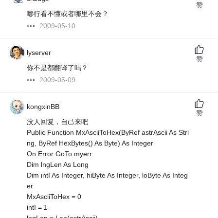
赞
哪行看不懂或者哪里不会？
2009-05-10
lyserver
赞
你不是都翻译了吗？
2009-05-09
kongxinBB
赞
没人回复，自己来吧
Public Function MxAsciiToHex(ByRef astrAscii As Stri
ng, ByRef HexBytes() As Byte) As Integer
On Error GoTo myerr:
Dim lngLen As Long
Dim intI As Integer, hiByte As Integer, loByte As Integ
er
MxAsciiToHex = 0
intI = 1