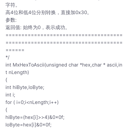
字符。
高4位和低4位分别转换，直接加0x30。
参数:
返回值: 始终为0，表示成功。
=====================================
=====================================
======
*/
int MxHexToAscii(unsigned char *hex,char * ascii,in
t nLength)
{
int hiByte,loByte;
int i;
for ( i=0;i<nLength;i++)
{
hiByte=(hex[i]>>4)&0x0f;
loByte=hex[i]&0x0f;