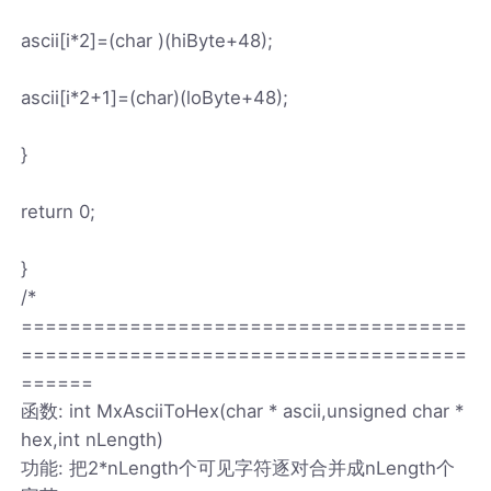
ascii[i*2]=(char )(hiByte+48);
ascii[i*2+1]=(char)(loByte+48);
}
return 0;
}
/*
=====================================
=====================================
======
函数: int MxAsciiToHex(char * ascii,unsigned char *
hex,int nLength)
功能: 把2*nLength个可见字符逐对合并成nLength个