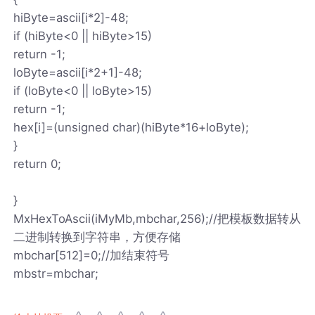
hiByte=ascii[i*2]-48;
if (hiByte<0 || hiByte>15)
return -1;
loByte=ascii[i*2+1]-48;
if (loByte<0 || loByte>15)
return -1;
hex[i]=(unsigned char)(hiByte*16+loByte);
}
return 0;
}
MxHexToAscii(iMyMb,mbchar,256);//把模板数据转从
二进制转换到字符串，方便存储
mbchar[512]=0;//加结束符号
mbstr=mbchar;