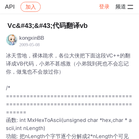
API
登录
频道
加入
帖子详情
社区
API
Vc&#43;&#43;代码翻译vb
kongxinBB
2009-05-08
冰天雪地，裸体跪求，各位大侠把下面这段VC++的翻
译成VB代码，小弟不甚感激（小弟我到死也不会忘记
你，做鬼也不会放过你）
/*
=====================================
=====================================
======
函数: int MxHexToAscii(unsigned char *hex,char * a
scii,int nLength)
功能: 把nLength个字节逐个分解成2*nLength个可见