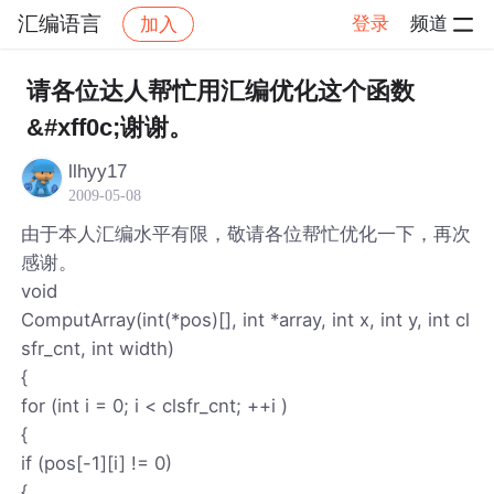
汇编语言
登录
频道
加入
帖子详情
社区
汇编语言
请各位达人帮忙用汇编优化这个函数
&#xff0c;谢谢。
llhyy17
2009-05-08
由于本人汇编水平有限，敬请各位帮忙优化一下，再次
感谢。
void
ComputArray(int(*pos)[], int *array, int x, int y, int cl
sfr_cnt, int width)
{
for (int i = 0; i < clsfr_cnt; ++i )
{
if (pos[-1][i] != 0)
{