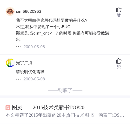
iam68620963
赞
我不太明白你这段代码想要做的是什么?
不过,我从中发现了一个小BUG
那就是.当clsfr_cnt <= 7 的时候 你很有可能会导致溢
出.
2009-05-08
光宇广贞
赞
请说明优化需求
2009-05-08
——到底了——
图灵——2015技术类新书TOP20
本文精选了2015年出版的20本热门技术图书，涵盖了iOS开
发、机器学习、算法设计等多个领域，每本书都有其独特
的亮点和适用场景，适合不同技术水平的读者。