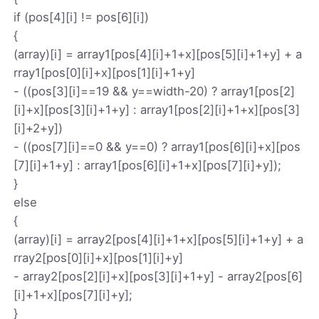
if (pos[4][i] != pos[6][i])
{
(array)[i] = array1[pos[4][i]+1+x][pos[5][i]+1+y] + a
rray1[pos[0][i]+x][pos[1][i]+1+y]
- ((pos[3][i]==19 && y==width-20) ? array1[pos[2]
[i]+x][pos[3][i]+1+y] : array1[pos[2][i]+1+x][pos[3]
[i]+2+y])
- ((pos[7][i]==0 && y==0) ? array1[pos[6][i]+x][pos
[7][i]+1+y] : array1[pos[6][i]+1+x][pos[7][i]+y]);
}
else
{
(array)[i] = array2[pos[4][i]+1+x][pos[5][i]+1+y] + a
rray2[pos[0][i]+x][pos[1][i]+y]
- array2[pos[2][i]+x][pos[3][i]+1+y] - array2[pos[6]
[i]+1+x][pos[7][i]+y];
}