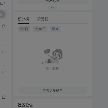
正序
复
积分榜
荣誉榜
近7日
近30日
至今
暂无数据
查看更多榜单
社区公告