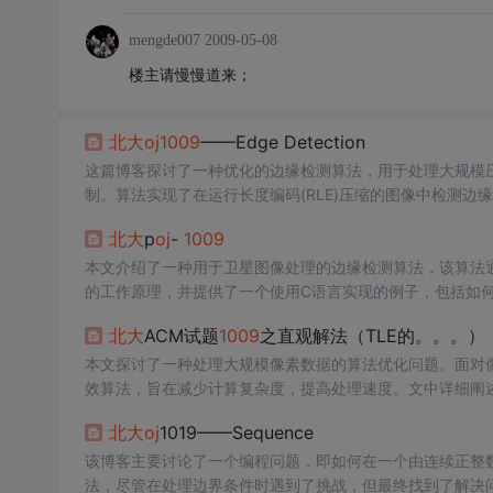
mengde007
2009-05-08
楼主请慢慢道来；
北大
oj
1009
——Edge Detection
这篇博客探讨了一种优化的边缘检测算法，用于处理大规模
制。算法实现了在运行长度编码(RLE)压缩的图像中检测
和特殊情况的处理，展示了如何在有限的资源下高效地完成
北大
p
oj
-
1009
本文介绍了一种用于卫星图像处理的边缘检测算法，该算法
的工作原理，并提供了一个使用C语言实现的例子，包括如
北大
ACM试题
1009
之直观解法（TLE的。。。）
本文探讨了一种处理大规模像素数据的算法优化问题。面对
效算法，旨在减少计算复杂度，提高处理速度。文中详细阐
效性和实用性。
北大
oj
1019——Sequence
该博客主要讨论了一个编程问题，即如何在一个由连续正整
法，尽管在处理边界条件时遇到了挑战，但最终找到了解决