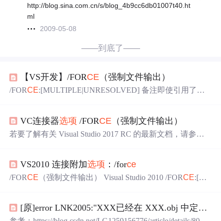
http://blog.sina.com.cn/s/blog_4b9cc6db01007t40.ht
ml
2009-05-08
——到底了——
【VS开发】/FOR
CE
（强制文件输出）
/FOR
CE
:[MULTIPLE|UNRESOLVED] 备注即使引用了符
号但未定义或多次定义符号，/FOR
CE
选项
也通知链接器
创建有效的 .exe 文件或 DLL。/FOR
CE
选项
可以带一个可
VC连接器
选项
/FOR
CE
（强制文件输出）
选参数：使用 /FOR
CE
:MULTIPLE 可创建输出文件，而不
管 LINK 是否找到了符号的多个定义。使用 /FOR
CE
:UNR
若要了解有关 Visual Studio 2017 RC 的最新文档，请参
ESOLVED 可创建输出文件，而不管 LINK 是否找到未定
阅 Visual Studio 2017 RC 文档。 /FOR
CE
:[MULTIPLE|UNR
义...
ESOLVED] 备注 即使引用了符号但未定义或多次定义符
VS2010 连接附加
选项
：/for
ce
号，/FOR
CE
选项
也通知链接器创建有效的 .exe 文件或 D
LL。 /FOR
CE
选项
可以带一个可选参数： 使用 /FOR
CE
:
/FOR
CE
（强制文件输出） Visual Studio 2010 /FOR
CE
:[M
MULTIPL...
ULTIPLE|UNRESOLVED] 备注 即使引用了符号但未定义
或多次定义符号，/FOR
CE
选项
也通知链接器创建有效的 .
[原]error LNK2005:"XXX已经在 XXX.obj 中定义 使用 /FOR
exe 文件或 DLL。 /FOR
CE
选项
可以带一个可选参数： 不
论 LINK 是否找到符号的一个以上的定义，均使用 /FOR
C
参考：https://blog.csdn.net/LG1259156776/article/details/8082