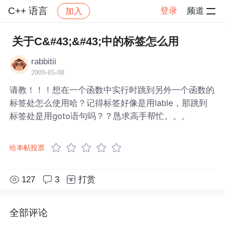
C++ 语言
登录
频道
加入
帖子详情
社区
C++ 语言
关于C&#43;&#43;中的标签怎么用
rabbitii
2009-05-08
请教！！！想在一个函数中实行时跳到另外一个函数的
标签处怎么使用哈？记得标签好像是用lable，那跳到
标签处是用goto语句吗？？恳求高手帮忙。。。
给本帖投票
127
3
打赏
全部评论