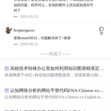
似的问题，程序对么，在别的硬件上试试就知道对不
对了
2009-05-11
fenglangjunzi
赞
谢谢wise03012，问题解决掉了~谢谢
2009-05-11
——到底了——
高校技术转移办公室如何利用知识图谱精准定位产业需求与技术适配点？.docx
科易网基于40亿+科创知识图谱数据库，深度探索AI技术
在技术转移、成果转化、技术经纪、知识产权、产业创
新、科技招商等垂直领域的多样化应用场景，研究科技创
认知网络分析的网站平替代码ENA-Chinese-vs-English-reproducible.zip
新领域的AI+数智化解决方案，推动科技创新与产业创新
智能化发展。
认知网络分析的网站平替代码ENA-Chinese-vs-English-repro
ducible.zip