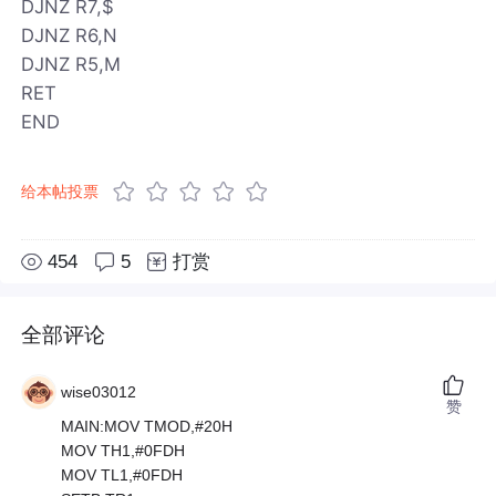
DJNZ R7,$
DJNZ R6,N
DJNZ R5,M
RET
END
给本帖投票
454
5
打赏
全部评论
wise03012
赞
MAIN:MOV TMOD,#20H
MOV TH1,#0FDH
MOV TL1,#0FDH