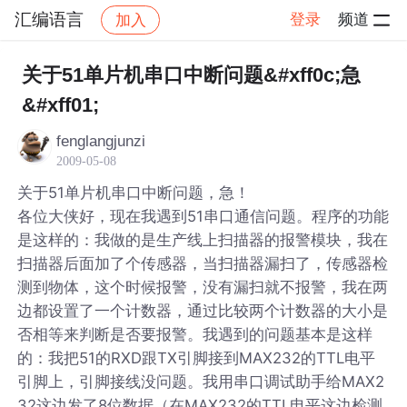
汇编语言
登录
频道
加入
帖子详情
社区
汇编语言
关于51单片机串口中断问题&#xff0c;急
&#xff01;
fenglangjunzi
2009-05-08
关于51单片机串口中断问题，急！
各位大侠好，现在我遇到51串口通信问题。程序的功能
是这样的：我做的是生产线上扫描器的报警模块，我在
扫描器后面加了个传感器，当扫描器漏扫了，传感器检
测到物体，这个时候报警，没有漏扫就不报警，我在两
边都设置了一个计数器，通过比较两个计数器的大小是
否相等来判断是否要报警。我遇到的问题基本是这样
的：我把51的RXD跟TX引脚接到MAX232的TTL电平
引脚上，引脚接线没问题。我用串口调试助手给MAX2
32这边发了8位数据（在MAX232的TTL电平这边检测