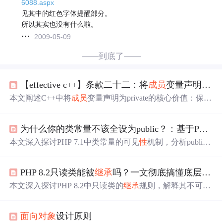
6088.aspx
见其中的红色字体提醒部分。
所以其实也没有什么啦。
2009-05-09
——到底了——
【effective c++】条款二十二：将
成员
变量声明为private
本文阐述C++中将
成员
变量声明为private的核心价值：保障
接口一致
性
、实现精细访问控制、维持类不变式，并支持
未来实现灵活演进。指出protected
成员
变量并未提升
封装
为什么你的类常量不该全设为public？：基于PHP 7.1可见
性
，因其仍向派生类暴露实现细节，导致修改时波及未知
数量的
子类
。推荐采用private数据+protected/public函数接口
本文深入探讨PHP 7.1中类常量的可见
性
机制，分析publi
的设计范式，贯彻‘提供行为而非数据’的
面向对象
原则。
c、protected与private常量在
封装
性
、耦合度及维护成本上
的影响。重点揭示过度使用public常量带来的架构风险，并
PHP 8.2只读类能被
继承
吗？一文彻底搞懂底层规则
提出基于访问控制的高质量常量管理实践，涵盖私有
封装
、
继承
协同与接口契约设计。
本文深入探讨PHP 8.2中只读类的
继承
规则，解释其不可被
继承
的根本原因在于保障不可变
性
。通过语法分析、报错
解析及替代方案（如组合与接口），帮助开发者理解底层
面向对象
设计原则
机制并掌握安全扩展只读行为的最佳实践。