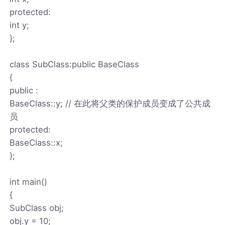
protected:
int y;
};
class SubClass:public BaseClass
{
public :
BaseClass::y; // 在此将父类的保护成员变成了公共成
员
protected:
BaseClass::x;
};
int main()
{
SubClass obj;
obj.y = 10;