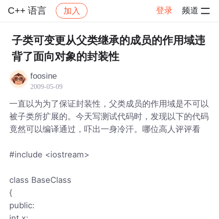
C++ 语言
登录
频道
加入
帖子详情
社区
C++ 语言
子类可变更从父类继承的成员的作用域违
背了面向对象的封装性
foosine
2009-05-09
一直以为为了保证封装性，父类成员的作用域是不可以
被子类所扩展的。今天写测试代码时，发现以下的代码
竟然可以编译通过，吓出一身冷汗。哪位高人评评看
#include <iostream>
class BaseClass
{
public:
int x;