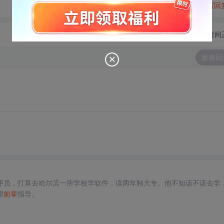
转发到动态
举报
写回
切换为时间
发表回
。
序员，打算去哈尔滨一所学校学软件，读两年制大专。他不知该不该去学
望
前辈
指导。