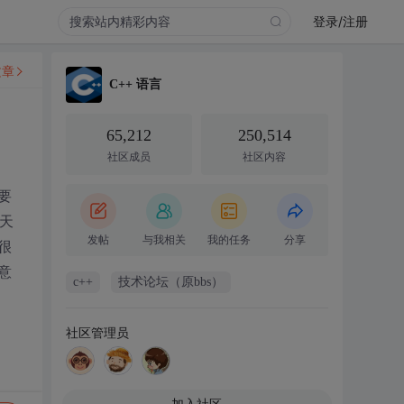
登录/注册
文章
C++ 语言
65,212
250,514
社区成员
社区内容
要
天
发帖
与我相关
我的任务
分享
很
意
c++
技术论坛（原bbs）
社区管理员
加入社区