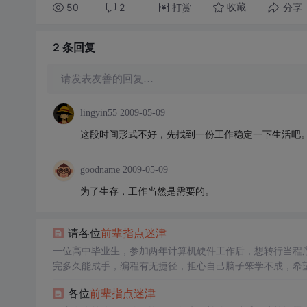
50
2
打赏
分享
收藏
2 条
回复
请发表友善的回复…
lingyin55
2009-05-09
这段时间形式不好，先找到一份工作稳定一下生活吧
goodname
2009-05-09
为了生存，工作当然是需要的。
请各位
前辈
指点迷津
一位高中毕业生，参加两年计算机硬件工作后，想转行当程
完多久能成手，编程有无捷径，担心自己脑子笨学不成，希
各位
前辈
指点迷津