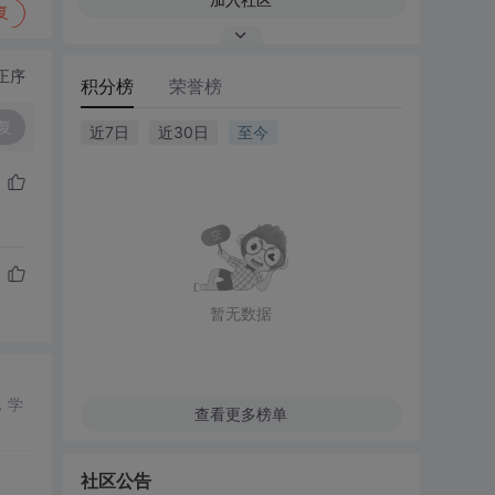
复
正序
积分榜
荣誉榜
复
近7日
近30日
至今
暂无数据
，学
查看更多榜单
社区公告