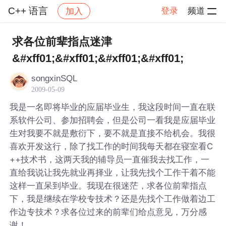
C++ 语言
登录
频道
加入
帖子详情
社区
C++ 语言
求各位前辈指点迷津
&#xff01;&#xff01;&#xff01;&#xff01;
songxinSQL
2009-05-09
我是一名即将毕业的应届毕业生，我这段时间一直在联
系软件公司、参加招聘会，但是公司一看我是应届毕业
生对我要不就是敷衍下，要不就是直接不给机会。我很
喜欢开发这行，除了找工作的时间我每天都在寝室看C
++技术书，这两天我的辅导员一直催我去找工作，一
直给我说让我先就业再择业，让我先找个工作干着不能
这样一直呆到毕业。我现在很迷茫，求各位前辈指点
下，我是继续在学校专技术？还是先找个工作做着边工
作边专技术？求各位过来的前辈们给点意见，万分感
谢！