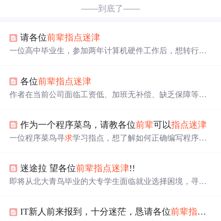
——到底了——
请各位
前辈
指点迷津
一位高中毕业生，参加两年计算机硬件工作后，想转行当
程序员，打算去哈尔滨一所学校学软件，读两年制大专。
他不知该不该去学，学完多久能成手，编程有无捷径，担
各位
前辈
指点迷津
心自己脑子笨学不成，希望
前辈
指导。
作者在当前公司面临工资低、加班无补偿、缺乏保障等问
题，且项目进度紧张，正在纠结是否离职，寻
求
前辈
们的
意见。
作为一个程序菜鸟，请教各位
前辈
可以
指点迷津
一位程序菜鸟寻
求
学习指点，想了解如何正确编写程序。
该菜鸟所学领域为互联网，希望
前辈
能给予相关学习建
议。
迷途拉 望各位
前辈
指点迷津
!!
即将从北大青鸟毕业的大专学生面临就业选择困境，寻
求
前辈
建议。他专注于JAVA方向，不确定是在本地还是前往
大城市如深圳、上海寻找工作机会。
IT新人前来报到，十分迷茫，恳请各位
前辈
指点迷津