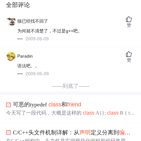
全部评论
猫已经找不回了
赞
为何就不清楚了，不过是g++吧。
2009-05-09
Paradin
赞
语法吧。。
2009-05-09
——到底了——
可恶的typedef
class
和
friend
今天写了一段代码，大概是这样的
class
A{};
class
B { typ
edef A AA; };
class
C { typedef B::AA AA;
friend
AA; }; 当
我在vc下面调试通过并高兴的上传到服务器上面用
gcc
编译
C/C++头文件机制详解：从
声明
定义分离到
编译
链
的时候，发现无论怎样都死活
编译
不过去，就是那句
friend
AA， 然后我換了很多种写法，如frie...
在C/C++编程中，头文件是实现模块化编程和代码复用的