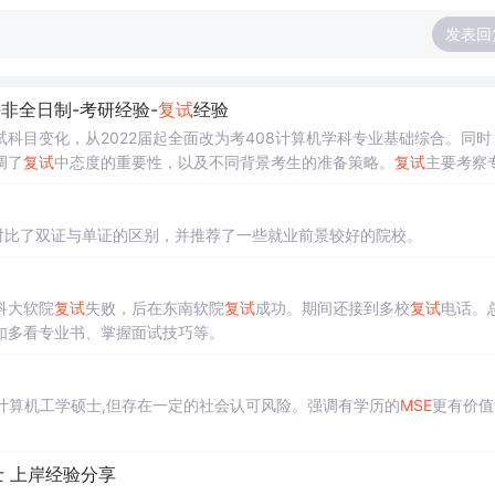
发表回
-非全日制-考研经验-
复试
经验
科目变化，从2022届起全面改为考408计算机学科专业基础综合。同时
调了
复试
中态度的重要性，以及不同背景考生的准备策略。
复试
主要考察
对比了双证与单证的区别，并推荐了一些就业前景较好的院校。
科大软院
复试
失败，后在东南软院
复试
成功。期间还接到多校
复试
电话。
如多看专业书、掌握面试技巧等。
于计算机工学硕士,但存在一定的社会认可风险。强调有学历的
MSE
更有价值
 上岸经验分享