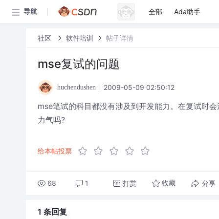
全部
Ada助手
导航
社区
软件培训
帖子详情
mse复试的问题
2009-05-09 02:50:12
huchendushen
mse笔试的科目都没有涉及到开发能力。在复试时会涉及
力气吗?
给本帖投票
68
1
打赏
分享
收藏
1 条
回复