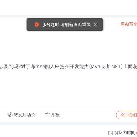
用AI写
服务超时,请刷新页面重试
到吗?对于考mse的人应把在开发能力(java或者.NET)上面
转发到动态
举报
写回
切换为时间