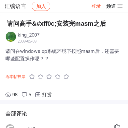
汇编语言
登录
频道
加入
帖子详情
社区
汇编语言
请问高手&#xff0c;安装完masm之后
king_2007
2009-05-09
请问在windows xp系统环境下按照masm后，还需要
哪些配置操作呢？？
给本帖投票
98
5
打赏
全部评论