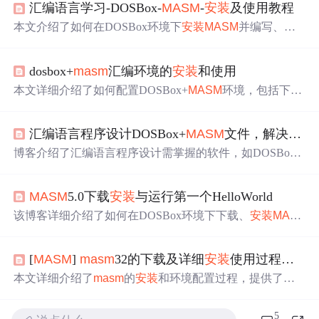
汇编语言学习-DOSBox-
MASM
-
安装
及使用教程
本文介绍了如何在DOSBox环境下
安装
MASM
并编写、编
译、连接及执行汇编语言程序。从下载DOSBox和
MASM
开始，详细讲解了配置DOSBox、创建汇编源程序、使用
M
dosbox+
masm
汇编环境的
安装
和使用
ASM
编译和LINK连接，并最终执行.exe文件的过程。
本文详细介绍了如何配置DOSBox+
MASM
环境，包括下载
与
安装
DOSBox、
MASM
文件，设置工作目录及挂载到DO
SBox，以及如何编辑、汇编、连接和调试程序。此外还提
汇编语言程序设计DOSBox+
MASM
文件，解决汇编程序设计入门问题
供了其他工具的推荐。
博客介绍了汇编语言程序设计需掌握的软件，如DOSBox+
MASM
环境搭建，运行汇编程序需
MASM
的三个文件，可
在网盘下载。还分享了个人
安装
软件教训，给出了DOSBo
MASM
5.0下载
安装
与运行第一个HelloWorld
x软件下载网址、调试界面大小等操作指引及汇编程序网盘
下载地址。
该博客详细介绍了如何在DOSBox环境下下载、
安装
MAS
M
5.0，并编写、编译、链接及运行首个ASM程序HelloWorl
d。同时，还涉及到了程序的调试步骤，通过debug命令查
[
MASM
]
masm
32的下载及详细
安装
使用过程（附有下载文件）
看程序运行结果。
本文详细介绍了
masm
的
安装
和环境配置过程，提供了下
载链接及提取码。包括将
安装
包复制到虚拟机win7系统桌
面进行
安装
，配置环境变量，新建文件并输入测试代码，
5