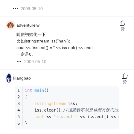
2009-05-10
adventurelw
赞
随便初始化一下
比如istringstream iss("han");
cout << "iss.eof() = " << iss.eof() << endl;
一定是0。
2009-05-10
liliangbao
赞
int
main
()
{
istringstream
 iss;
    iss.clear();
//该函数不就是将所有状态位清零~
cout
 << 
"iss.eof="
 << iss.eof() << 
endl
;
}