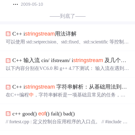
2009-05-10
——到底了——
C++ i
stringstream
用法详解
可以使用 std::setprecision、std::fixed、std::scientific 等控制符
来设置提取浮点数时的精度和格式。使用 >> 操作符可以
从 std::i
stringstream
中
提取数据，就像从 std::cin
中
读取数
C++ 输入流 cin/ ifstream/ i
stringstream
及几个相关函数在遇到文件结束符
据一样。可以使用 good()、
eof
()、fail()、bad() 等函数来检
查流的状态，以确保数据提取的正确性。在提取数据后，
以下内容分别在VC6.0 和 g++ 4.7下测试： 输入流在遇到文
通常可以通过检查 std::i
stringstream
的状态来确保数据提
件结束符时会设置其
eof
bit，但此时在两个编译器上直接测
取成功。
试流得到的结果都为真，同时
eof
()也为真，举例如下： #in
C++ i
stringstream
字符串解析：从基础用法到高级实战技巧
clude #include #include using namespace std; int main() { i
st
ringstream
istr("loveyou");
在C++编程
中
，字符串解析是一项基础且常见的任务，涉
及将结构化的文本数据转换为程序内部可用的数据类型。
其核心原理是利用流（Stream）的抽象，将字符串视为输
c++ good()
eof
() fail() bad()
入源，通过格式化提取操作实现数据转换。这项技术的价
值
在于提供了类型安全、标准化的解析方式，避免了手动
// fortest.cpp : 定义控制台应用程序的入口点。 // #include "st
处理分隔符和类型转换的繁琐与潜在错误。在工程实践
中
dafx.h" #include #include #include #include #include #include #
，它广泛应用于配置文件读取、日志分析、网络协议解析
include int main() { std::i
stringstream
is("123"); std::cout << "-