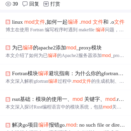
39
回复
打赏
linux
mod
文件
,如何一起
编译
.
mod
文件
和 .o
文件
博主在使用 Fortran 编写程序时遇到 makefile
编译
问题，程
序中调用了 pes.
mod
文件
，但在
编译
时该
文件
未被包含。
博主提供了当前的 makefile 配置，并寻求帮助如何正确地
为已
编译
的apache2添加
mod
_proxy模块
将调用的 .
mod
文件
加入到
编译
过程中。
本文介绍了如何为已
编译
的Apache2服务器添加
mod
_proxy
模块及其相关子模块。首先，通过`httpd -l`和`httpd -t -D D
UMP_
MOD
ULES`检查Apache的模块情况。接着，使用apx
Fortran模块
编译
避坑指南：为什么你的gfortran找不到.
s工具在Apache源码的对应目录下
编译
并安装
mod
_proxy及
其http、ftp和connect子模块。
编译
安装后，模块会被添加
本文深入解析gfortran
编译
过程中.
mod
文件
的生成机制、命
到httpd.conf配置
文件
中，并生成相应的.so
文件
。最后，配
名规则及依赖关系，重点说明因
编译
顺序不当、搜索路径
置应用并重启Apache即可完成
mod
_proxy模块的安装。
缺失或混合
编译
器导致的‘Cannot open
mod
ule file’错误。涵
rsut基础：模块的使用一、
mod
关键字、
mod
.rs
文
盖分步/单命令
编译
、构建系统（Makefile/CMake/fpm）集
成、模块路径设置（-I）、调试选项（-v/-fdump-tree-origina
本文深入探讨Rust编程语言中的模块系统，包括
mod
关键
l）及现代Fortran生态适配要点。
字、
mod
.rs
文件
、use和as关键字的使用，以及相对和绝对
路径的访问。通过多个实战例子，解释如何在源码中引用
解决go项目
编译
报错go.
mod
: no such file or directory
其他模块内容，以及crate的定义和Cargo管理下的crate类