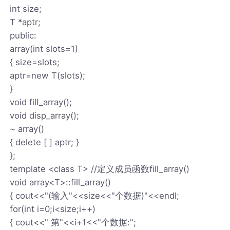
int size;
T *aptr;
public:
array(int slots=1)
{ size=slots;
aptr=new T(slots);
}
void fill_array();
void disp_array();
~ array()
{ delete [ ] aptr; }
};
template <class T> //定义成员函数fill_array()
void array<T>::fill_array()
{ cout<<"(输入"<<size<<"个数据)"<<endl;
for(int i=0;i<size;i++)
{ cout<<" 第"<<i+1<<"个数据:";