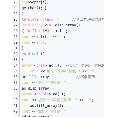
cin
>>aptr[i];
getchar(); } 
} 
template
 <
class
T
>
//第二次调用结束时报错；
void
array
 <T>:
:disp_array() 
{ 
for
(
int
 i=
0
;i <size;i++) 
cout
 <<aptr[i] <<
" "
; 
cout
 <<
endl
; 
} 
void
main
()
{ 
array
 <
char
> ac(
5
);  
//定义一个有5个字符的数组 
cout
 <<
"填充一个字符数组:"
 <<
endl
; 
ac.fill_array();          
//函数调用 
cout
 <<
"数组的内容是："
; 
ac.disp_array(); 
array
 <
double
> ad(
3
); 
cout
 <<
"填充一个双精度数组："
 <<
endl
; 
    ad.fill_array(); 
cout
 <<
"数组的内容是："
; 