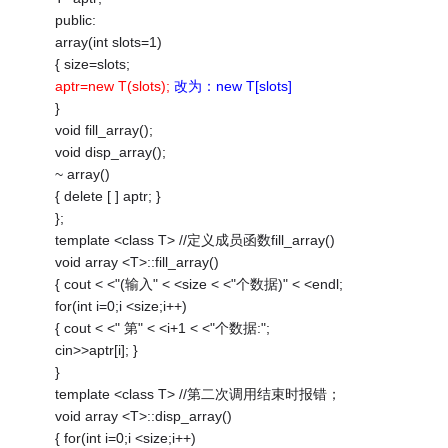
public:
array(int slots=1)
{ size=slots;
aptr=new T(slots);
改为：new T[slots]
}
void fill_array();
void disp_array();
~ array()
{ delete [ ] aptr; }
};
template <class T> //定义成员函数fill_array()
void array <T>::fill_array()
{ cout < <"(输入" < <size < <"个数据)" < <endl;
for(int i=0;i <size;i++)
{ cout < <" 第" < <i+1 < <"个数据:";
cin>>aptr[i]; }
}
template <class T> //第二次调用结束时报错；
void array <T>::disp_array()
{ for(int i=0;i <size;i++)