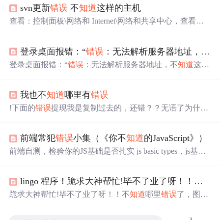
svn更新
错误
不
知道
这样的主机
查看：控制面板\网络和 Internet\网络和共享中心，查看是
否配置了域名解析地址，是的话取消掉，使用自动域名解
析。确定后，重新尝试拉取代码。修改后，svg update成
登录桌面报错：“
错误
：无法解析服务器地址，不
知
功！
登录桌面报错：“
错误
：无法解析服务器地址，不
知道
这样
的主机” 解决方案：进入AD，在uag配置页面检查 域名配
置
我也不
知道
哪里有
错误
!下面的
错误
提现我是复制过去的，还错？？无语了为什呢
在这里插入图片描述
前端常犯
错误
小集（《你不
知道
的JavaScript》）
前端自测，检验你的JS基础是否扎实 js basic types，js基础
类型 this，this指针 property，属性 proto&& prototype，原型
链 1.js basic types 1.1What's the output? a = [1, 2, 3, 4]; delete a
lingo 程序！跪求大神帮忙!毕不了业了呀！！不
知
[1]; console.log(a.length); ans...
跪求大神帮忙!毕不了业了呀！！不
知道
哪里
错误
了，图片
上是模型，以及我编的模型，就是不
知道
哪里
错误
；感谢
好心人 MODEL: sets: num_t/1…10/