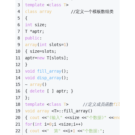
template
 <
class
T
>
class
array
        //定义一个模板数组类 
{ 
int
 size; 
T *aptr;          
public
: 
array
(
int
 slots=
1
)    
{ size=slots; 
aptr=
new
 T[slots];  
} 
void
fill_array
()
; 
void
disp_array
()
; 
~ 
array
() 
{ 
delete
 [ ] aptr; } 
}; 
template
 <
class
T
>
//定义成员函数
fill_arra
void
array
 <T>:
:fill_array() 
{ 
cout
 <<
"(输入"
 <<size <<
"个数据)"
 <<
endl
; 
for
(
int
 i=
0
;i <size;i++) 
{ 
cout
 <<
"  第"
 <<i+
1
 <<
"个数据:"
; 