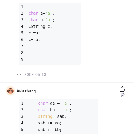
char
 a=
'a'
;
char
 b=
'b'
;
CString c;
c+=a;
c+=b;
2009-05-13
Aylazhang
赞
char
 aa = 
'a'
;
char
 bb = 
'b'
;
string
  sab;
    sab += aa;
    sab += bb;