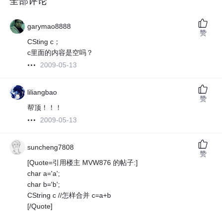
全部评论
garymao8888
赞
CSting c；
c里面的内容是空吗？
2009-05-13
liliangbao
赞
帮顶！！！
2009-05-13
suncheng7808
赞
[Quote=引用楼主 MVW876 的帖子:]
char a='a';
char b='b';
CString c //怎样合并 c=a+b
[/Quote]