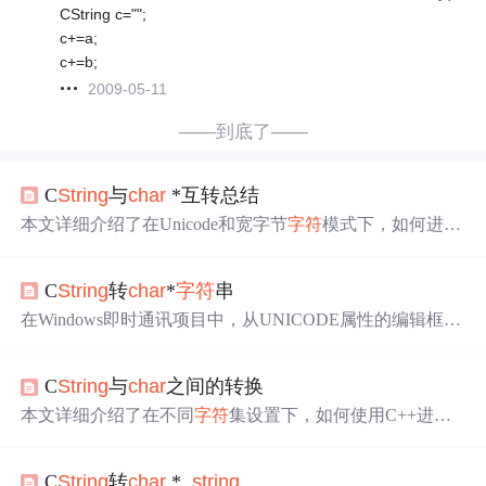
CString c="";
c+=a;
c+=b;
2009-05-11
——到底了——
C
String
与
char
*互转总结
本文详细介绍了在Unicode和宽字节
字符
模式下，如何进行
C
String
与
Char
*之间的转换。在宽
字符
模式下，转换相对
直接，如使用GetBuffer方法。而在Unicode模式下，需要借
C
String
转
char
*
字符
串
助Wide
Char
ToMultiByte函数。同时，还讲解了在不同模式
下C
String
到int以及int到C
String
的转换方法，并提供了AN
在Windows即时通讯项目中，从UNICODE属性的编辑框获
SI与Unicode转换的相关链接。
取C
String
字符
串并转换为
char
*以供socket函数使用。非U
NICODE工程可以通过获取内存地址或强制类型转换实
C
String
与
char
之间的转换
现。而在UNICODE工程中，由于W
CHAR
与
char
不兼容，
需使用Wide
Char
ToMultiByte函数进行转换。此外，还可尝
本文详细介绍了在不同
字符
集设置下，如何使用C++进行C
试使用C
String
的OemToANSI()函数，但未验证效果。
String
与
char
*、
char
与C
String
之间的转换，包括多
字符
集
设置、Unicode
字符
集下的转换方法，并提供了具体的代码
C
String
转
char
* ,
string
实现。