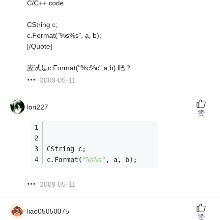
C/C++ code
CString c;
c.Format("%s%s", a, b);
[/Quote]
应试是c.Format("%c%c",a,b);吧？
2009-05-11
lori227
赞
CString c;
c.Format(
"%s%s"
, a, b);
2009-05-11
liao05050075
赞