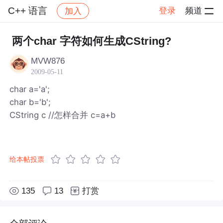
C++ 语言
登录
频道
加入
帖子详情
社区
C++ 语言
两个char 字符如何生成CString?
MVW876
2009-05-11
char a='a';
char b='b';
CString c //怎样合并 c=a+b
给本帖投票
135
13
打赏