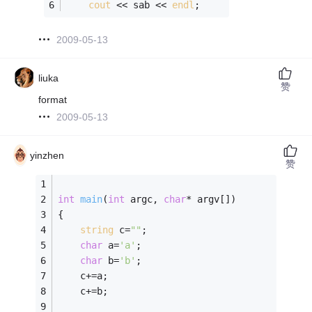
cout
 << sab << 
endl
;
2009-05-13
liuka
赞
format
2009-05-13
yinzhen
赞
int
main
(
int
 argc, 
char
* argv[])
{
string
 c=
""
;
char
 a=
'a'
;
char
 b=
'b'
;
	c+=a;
	c+=b;