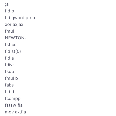
;a
fld b
fld qword ptr a
xor ax,ax
fmul
NEWTON:
fst cc
fld st(0)
fld a
fdivr
fsub
fmul b
fabs
fld d
fcompp
fstsw fla
mov ax,fla