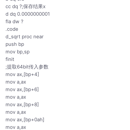
cc dq ?;保存结果x
d dq 0.0000000001
fla dw ?
.code
d_sqrt proc near
push bp
mov bp,sp
finit
;提取64bit传入参数
mov ax,[bp+4]
mov a,ax
mov ax,[bp+6]
mov a,ax
mov ax,[bp+8]
mov a,ax
mov ax,[bp+0ah]
mov a,ax