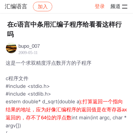
汇编语言
登录
频道
加入
帖子详情
社区
汇编语言
在c语言中条用汇编子程序给看看这样行
吗
bupo_007
2009-05-11
这是一个求双精度浮点数开方的子程序
c程序文件
#include <stdio.h>
#include <stdlib.h>
estern double* d_sqrt(double a
);打算返回一个指向
结果的地址，应为好像汇编程序的返回值是在寄存器ax
int main(int argc, char *
返回的，存不了64位的浮点数
argv[])