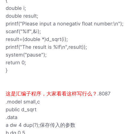
{
double i;
double result;
printf("Please input a nonegativ float number:\n");
scanf("%lf",&i);
result=(double *)d_sqrt(i);
printf("The result is %lf\n",result));
system("pause");
return 0;
}
.8087
这是汇编子程序，大家看看这样写行么？
.model small,c
public d_sqrt
.data
a dw 4 dup(?);保存传入的参数
b dq 0.5