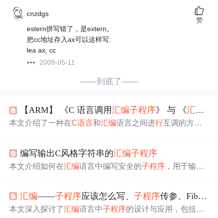
cnzdgs
赞
estern拼写错了，是extern。
把cc地址存入ax可以这样写:
lea ax, cc
2009-05-11
——到底了——
【ARM】 《C 语言调用
汇编
子程序
》 与 《
汇编
调
本文介绍了一种在
C语言
和
汇编
语言之间进
行
互调的方
法，通过实例演示了如何在
C语言
中调用
汇编
子程序
实现
加法运算，以及在
汇编
程序中调用
C语言
子程序
实现相同
编写输出C风格字符串的
汇编
子程序
功能。这为跨语言编程提供了实用的示例。
本文介绍如何在
汇编
语言中编写安全的
子程序
，用于输出
C风格字符串。通过保存和恢复寄存器值，避免数据冲
突，确保程序正确执
行
。文中以循环控制输出字符为例，
汇编
——
子程序
应该怎么写、
子程序
传参、Fibonacci递归举例
详细解释了
子程序
的实现过程和思路。
本文深入探讨了
汇编
语言中
子程序
的设计与应用，包括
子