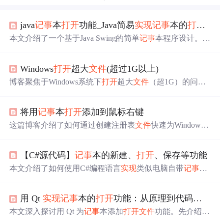
java
记事
本
打开
功能_Java简易
实现
记事
本的
打开
与
本文介绍了一个基于Java Swing的简单
记事
本程序设计。包
括
记事
本窗口、文本区域的设置，以及如何通过菜单
实现
文件
的
打开
与保存功能。
Windows
打开
超大
文件
(超过1G以上)
博客聚焦于Windows系统下
打开
超大
文件
（超1G）的问
题。先验证了
记事
本、Notepad++、写字板和Edge浏览器
打
开
超大
文件
均失败，如Edge会提示内存不足。随后给出解
将用
记事
本
打开
添加到鼠标右键
决方案，可通过PowerShell的Get - Content工具，在命令行
工具中用其
打开
文本。
这篇博客介绍了如何通过创建注册表
文件
快速为Windows
添加一个右键菜单项，使用户能直接用
记事
本快速
打开
任
何
文件
，从而节省寻找合适软件
打开
文件
的时间。此外，
【C#源代码】
记事
本的新建、
打开
、保存等功能
还提供了设置图标和解决可能出现的乱码问题的方法。
本文介绍了如何使用C#编程语言
实现
类似电脑自带
记事
本
的功能，包括新建、
打开
和保存文档操作。通过窗体设计
和功能添加，详细展示了查找、转到和替换等关键功能的
用 Qt
实现
记事
本的
打开
功能：从原理到代码
实现
源代码
实现
。
本文深入探讨用 Qt 为
记事
本添加
打开
文件
功能。先介绍 Q