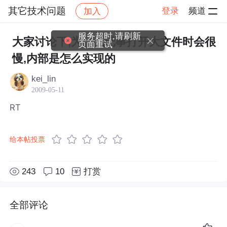
其它技术问题
登录
频道
加入
帖子详情
社区
其它技术问题
服务超时,请刷新
大家讨论下,为什么记事打开大文件时会很
页面重试
慢,内部是怎么实现的
kei_lin
2009-05-11
RT
给本帖投票
243
10
打赏
全部评论