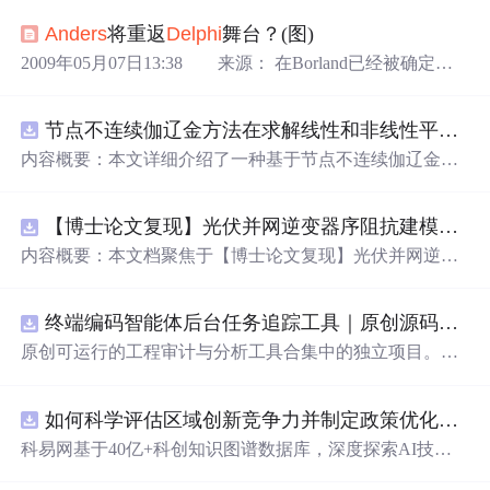
Anders
将重返
Delphi
舞台？(图)
2009年05月07日13:38 来源： 在Borland已经被确定将
被收购的现在，是
Anders
回归
Delphi
怀抱的时候了吗？据
微软内部员工的透露，
Delphi
和C#的架构者
Anders
Hejlsbe
节点不连续伽辽金方法在求解线性和非线性平流方程中的一维实现（Matlab代码实现）
rg将于下个月
重拾
Delphi
，继续为
Delphi
的发展起到领头
羊的作用。 而许多人所关心的，
Anders
回去做什
内容概要：本文详细介绍了一种基于节点不连续伽辽金方
么，至今还没有一个可靠的答复。 据称，当初And
法（Discontinuous Galerkin Method）在求解线性和非线性
平流方程中的一维数值实现方案，并提供了完整的MATLA
【博士论文复现】光伏并网逆变器序阻抗建模、扫频辨识与弱电网交互稳定性分析【阻抗建模、验证扫频法】（Matlab代码、Simulink仿真实现）
B代码实现。该方法在处理偏微分方程特别是具有间断解
或高梯度特征的问题时展现出优异的稳定性和精度。文中
内容概要：本文档聚焦于【博士论文复现】光伏并网逆变
系统阐述了算法的核心原理、空间离散化策略、时间推进
器序阻抗建模、扫频辨识与弱电网交互稳定性分析，提供
机制以及边界条件的处理方式，通过具体编程实例展示如
了完整的Matlab代码与Simulink仿真实现方案。内容涵盖基
何在MATLAB环境中实现该数值方法，并辅以典型算例验
终端编码智能体后台任务追踪工具｜原创源码+测试+离线报告
于谐波线性化的并网VSG逆变器正负序阻抗建模、锁相环
证其有效性和可靠性。此外，文章还强调科研工作中“借
与电流环的小信号建模、扫频法辨识系统阻抗、奈奎斯特
原创可运行的工程审计与分析工具合集中的独立项目。每
力”与创新思维的重要性，鼓励研究者在夯实理论基础的同
稳定性判据的应用，以及在弱电网条件下逆变器与电网交
个压缩包包含完整 Node.js、HTML、CSS、JavaScript 源
时勇于探索新思路。; 适合人群：具备偏微分方程数值解法
互稳定性的仿真验证全过程。通过理论推导与仿真实践相
码，内置合成示例、3 项自动化验收、离线 HTML/JSON/S
基础知识、熟悉MATLAB编程，从事计算数学、流体力
结合，帮助读者掌握新能源并网系统稳定性分析的核心技
如何科学评估区域创新竞争力并制定政策优化策略？.docx
VG 报告、1080×720 运行效果图、README、运行说明、
学、物理建模及相关领域的研究生、科研人员及工程技术
术与工程实现方法。; 适合人群：具备电力电子、自动控制
MIT License 与原创授权声明。零第三方运行依赖，不包含
科易网基于40亿+科创知识图谱数据库，深度探索AI技术
开发者。; 使用场景及目标：① 学习并掌握节点不连续伽
理论基础，熟悉Matlab/Simulink环境，从事新能源发电、并
榜单产品源码、官方素材、论文、账号数据或未授权内
在技术转移、成果转化、技术经纪、知识产权、产业创
辽金方法的基本理论与实现流程；② 利用所提供的MATL
网控制或电力系统稳定性研究的研究生、科研人员及工程
容。适合 AI 工程、前端、运维和质量团队用于本地预检、