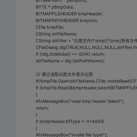
BITMAPINFO * pBmpInfo;
BYTE * pBmpData;
BITMAPFILEHEADER bmpHeader;
BITMAPINFOHEADER bmpInfo;
CFile bmpFile;
CString strFileName;
CString strFilter = "位图文件(*.bmp)|*.bmp|所有文件(*
CFileDialog dlg(TRUE,NULL,NULL,NULL,strFilter,thi
if (!dlg.DoModal() == IDOK) return;
strFileName = dlg.GetPathName();
/// 通过读取位图文件显示位图
if(!bmpFile.Open(strFileName,CFile::modeRead|CFil
if (bmpFile.Read(&bmpHeader,sizeof(BITMAPFILE
{
AfxMessageBox("read bmp header failed!");
return;
}
if (bmpHeader.bfType != 0x4d42)
{
AfxMessageBox("invalid file type!");