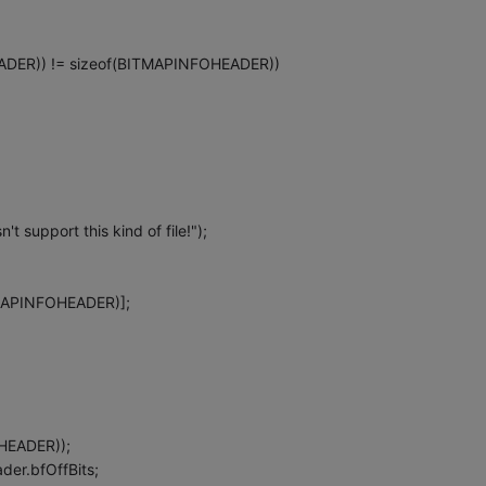
ADER)) != sizeof(BITMAPINFOHEADER))
t support this kind of file!");
MAPINFOHEADER)];
HEADER));
er.bfOffBits;