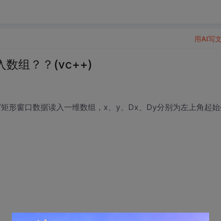
用AI写
组？？(vc++)
y, BYTE *buf)//矩形窗口数据读入一维数组，x、y、Dx、Dy分别为左上角起