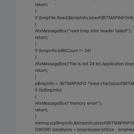
return;
}
if (bmpFile.Read(&bmpInfo,sizeof(BITMAPINFOHE
{
AfxMessageBox("read bmp infor header failed!");
return;
}
if (bmpInfo.biBitCount != 24)
{
AfxMessageBox("File is not 24 bit.Application doesn'
return;
}
pBmpInfo = (BITMAPINFO *)new char[sizeof(BIT
if (!pBmpInfo)
{
AfxMessageBox("memory error!");
return;
}
memcpy(pBmpInfo,&bmpInfo,sizeof(BITMAPINFO
DWORD dataBytes = bmpHeader.bfSize - bmpHead