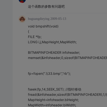
这个函数的参数有问题吧
huguangdieying
2009-05-13
void bmpshift(void)
{
FILE *fp;
LONG i,j,MapHeight,MapWidth;
BITMAPINFOHEADER infoheader;
memset(&infoheader,0,sizeof(BITMAPINFOHEADER
fp=fopen(".\\33.bmp","rb");
fseek(fp,14,SEEK_SET); //指针移动
fread(&infoheader,sizeof(BITMAPINFOHEADER)
MapHeight=infoheader.biHeight;
MapWidth=infoheader.biWidth;