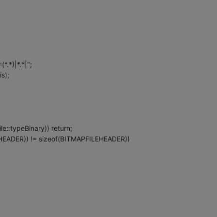
.*)|*.*|";
s);
e::typeBinary)) return;
HEADER)) != sizeof(BITMAPFILEHEADER))