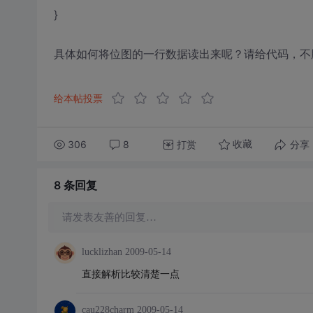
}
具体如何将位图的一行数据读出来呢？请给代码，不
给本帖投票
306
8
打赏
分享
收藏
8 条
回复
请发表友善的回复…
lucklizhan
2009-05-14
直接解析比较清楚一点
cau228charm
2009-05-14