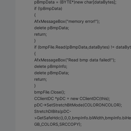
pBmpData = (BYTE*)new char[dataBytes];
if (!pBmpData)
{
AfxMessageBox("memory error!");
delete pBmpData;
return;
}
if (bmpFile.Read(pBmpData,dataBytes) != dataByt
{
AfxMessageBox("Read bmp data failed!");
delete pBmpInfo;
delete pBmpData;
return;
}
bmpFile.Close();
CClientDC *pDC = new CClientDC(this);
pDC->SetStretchBltMode(COLORONCOLOR);
StretchDIBits(pDC-
>GetSafeHdc(),0,0,bmpInfo.biWidth,bmpInfo.biHe
GB_COLORS,SRCCOPY);