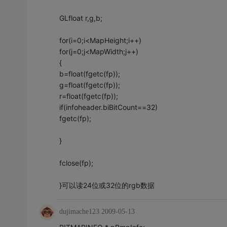
GLfloat r,g,b;
for(i=0;i<MapHeight;i++)
for(j=0;j<MapWidth;j++)
{
b=float(fgetc(fp));
g=float(fgetc(fp));
r=float(fgetc(fp));
if(infoheader.biBitCount==32)
fgetc(fp);
}
fclose(fp);
}可以读24位或32位的rgb数据
dujimache123
2009-05-13