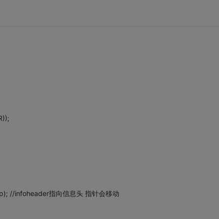
));
,1,fp); //infoheader指向信息头 指针会移动