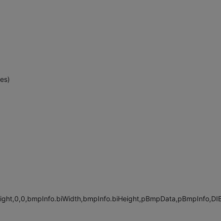
es)
ight,0,0,bmpInfo.biWidth,bmpInfo.biHeight,pBmpData,pBmpInfo,DI