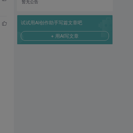
暂无公告
试试用AI创作助手写篇文章吧
+ 用AI写文章