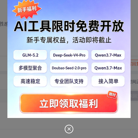
胜感激！！
转发到动态
举报
写回
切换为时间
发表回