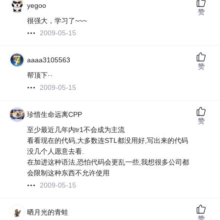
yegoo
赞
很强大，学习了~~~
2009-05-15
aaaa3105563
赞
帮顶下··
2009-05-15
珍惜生命远离CPP
赞
至少最近几年内tr1不会成为主流
看看现在的代码,大多数连STL都没用好,写出来的代码
没几个人愿意去看.
在加进这种语法,恐怕代码会更乱一些,我想很多公司都
会限制这种东西不允许使用
2009-05-15
晒月光的青蛙
赞