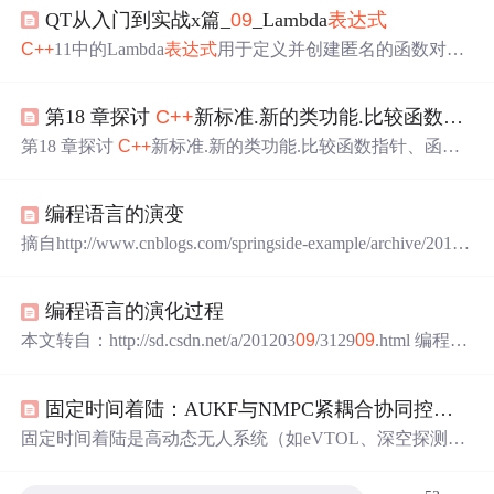
QT从入门到实战x篇_
09
_Lambda
表达式
C++
11中的Lambda
表达式
用于定义并创建匿名的函数对
象，以简化编程工作，特别适用于复用率比较低的函数。
其介绍文章可以参考之前写的
C++
中内容： （1）
C++
新特
第18 章探讨
C++
新标准.新的类功能.比较函数指针、函数符和 Lambda 函数
性10_lambda
表达式
/匿名函数（定义、调用、adder=
λ
n.(
λ
x.
(+ x n))） （2）
C++
新特性11_匿名函数mutable （3）
C++
第18 章探讨
C++
新标准.新的类功能.比较函数指针、函数
新特性12_ Lambda
表达式
/匿名函数捕获列表[]及应用（for
符和 Lambda 函数。
_each，stl中迭代写法，迭代器iterator） 此处做一个简要的
总结： 1. Lambda
表达式
的基本构成 [
编程语言的演变
摘自http://www.cnblogs.com/springside-example/archive/2012/
03/
09
/2529904.html 1954 Fortran FORTRAN（FORmula TR
ANslator的缩写）意为“公式翻译器”，是世界上最早出现的
编程语言的演化过程
计算机高级程序设计语言，广泛应用于科学和工程计算领
域。FORTRAN语言以其特有的功能在数值、科学和工程
本文转自：http://sd.csdn.net/a/201203
09
/3129
09
.html 编程语
计算...
言的演化过程 2012-03-
09
08:32 | 2032次阅读 | 来源：yeeya
n 【已有3条评论】发表评论 关键词：编程语言 | 作者：cel
固定时间着陆：AUKF与NMPC紧耦合协同控制框架
eron200 | 收藏这篇资讯 大型机盛行的60年代开始出现高级
编程语言，大大提高了代码编写效率，然后是微
固定时间着陆是高动态无人系统（如eVTOL、深空探测
器）实现任务级时间确定性的核心能力，其本质是在强扰
动、非线性、传感器受限条件下，保障触地时刻误差≤±10