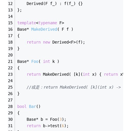
    Derived(F f_) : f(f_) {}
};
template
<
typename
 F>
Base* 
MakeDerived
( F f )
{    
return
new
 Derived<F>(f);
}
Base* 
Foo
( 
int
 k )
{    
return
 MakeDerived( [k](
int
 x) { 
return
 x%k=
//或是：return MakeDerived( [k](int x) -> bool
}
bool
Bar
()
{
    Base* b = Foo(
3
);
return
 b->test(
6
);