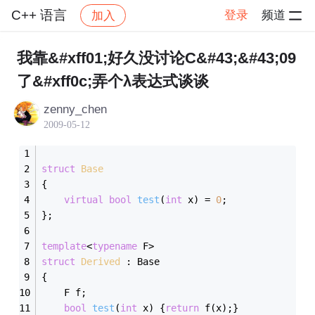
C++ 语言
登录
频道
加入
帖子详情
社区
C++ 语言
我靠&#xff01;好久没讨论C&#43;&#43;09
了&#xff0c;弄个λ表达式谈谈
zenny_chen
2009-05-12
struct
Base
{
virtual
bool
test
(
int
 x)
= 
0
;
};
template
<
typename
 F>
struct
Derived
 :
 Base 
{    
    F f;
bool
test
(
int
 x)
{
return
 f(x);}    