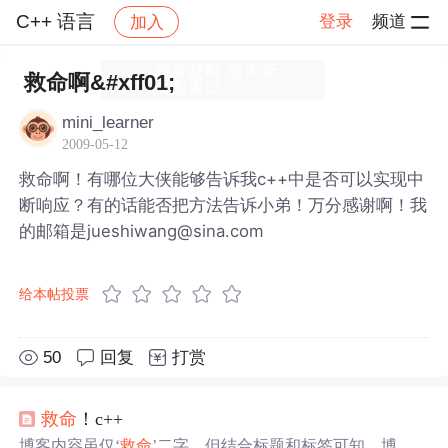
C++ 语言
登录
频道
加入
帖子详情
社区
C++ 语言
服务超时,请刷新
救命啊&#xff01;
页面重试
mini_learner
2009-05-12
救命啊！有哪位大侠能够告诉我c++中是否可以实现中
断响应？有的话能否把方法告诉小弟！万分感谢啊！我
的邮箱是jueshiwang@sina.com
给本帖投票
50
回复
打赏
救命
！c++
博客内容虽仅‘
救命
’二字，但结合标题和标签可知，博主