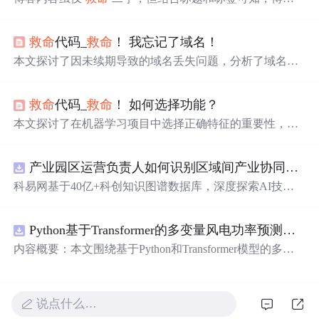
可能在C++学习或使用中遇到难题，急需帮助。
救命
代码_
救命
！ 我忘记了域名！
本文探讨了因未续期导致的域名丢失问题，分析了域名投
机者如何利用废弃域名获利，以及提供了两种主要的域名
回收策略：ICANN仲裁和直接购买。文章还强调了预防措
救命
代码_
救命
！ 如何选择功能？
施的重要性，包括提前续订域名。
本文探讨了在机器学习项目中选择正确特征的重要性，强
调了特征选择不应依赖于特定模型，而是应基于数据本
身。介绍了几种特征选择方法，如互信息和卡方检验，以
产业园区运营负责人如何识别区域间产业协同机会？.docx
及它们相对于模型依赖方法的优势。
科易网基于40亿+科创知识图谱数据库，深度探索AI技术
在技术转移、成果转化、技术经纪、知识产权、产业创
新、科技招商等垂直领域的多样化应用场景，研究科技创
Python基于Transformer的多变量风电功率预测研究
新领域的AI+数智化解决方案，推动科技创新与产业创新
智能化发展。
内容概要：本文围绕基于Python和Transformer模型的多变
量风电功率预测展开研究，重点针对短期风电功率预测任
务。研究采用深度学习中的Transformer架构，引入风速、
温度、湿度等多种气象及运行变量作为输入特征，构建高
说点什么…
精度预测模型。为进一步提升预测的稳健性与可靠性，研