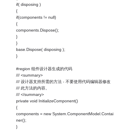
if( disposing )
{
if(components != null)
{
components.Dispose();
}
}
base.Dispose( disposing );
}
#region 组件设计器生成的代码
/// <summary>
/// 设计器支持所需的方法 - 不要使用代码编辑器修改
/// 此方法的内容。
/// </summary>
private void InitializeComponent()
{
components = new System.ComponentModel.Contai
ner();
}