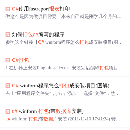
C#
使用fastreport
报表
打印
做这个是因为做项目需要，本来自己就是刚学几个月的小
菜鸟所以遇到这个新的东西就比较迷茫。在这上边挣扎了
很多天，刚开始的时候在网上搜索了很多资料但是很多都
如何
打包
c#
编写的程序
是没头没尾的，要不就是用的语言不是
C#
。现在将解决的
方法记录下来，以后用的时候可以更方便，也希望可以帮
参照这个链接【
C#
winform程序怎么
打包
成安装项目(图
助到需要的朋友。 先说一下从看网上的资料整理出来的的
解)】 https://blog.csdn.net/u011981242/article/details/51059441
思路吧： （1）要创建
报表
，那首先得下载fastreport组件。
打包
成功,我这里记录下，有空把自己测试的
打包
过程记录
这个网上都可以搜索到就不多说了...
C#
打包
下来. 开发环境：VS2010+SQL Server 2008 操作系统：win
7_32bit 旗舰版 开发语言：
C#
项目名称：学生寄宿管理系
1.在机器上安装PluginInstaller.msi,安装完后编译
打包
项目可
统 ...
以将.NET Frameworkt 和 语言包打到安装包中.可以从http://
www.microsoft.com/downloads/details.aspx?FamilyID=627921
C#
winform程序怎么
打包
成安装项目(图解)
a0-d9e7-43d6-a293-72f9c370bd19&DisplayLang=zh-cn上下载
该文件.2.创建一个
右击”应用程序文件夹“，点击”添加“，选择”文件“，然后
将"C:\Windows\System32" 下面的”msiexec.exe“文件给添加
进来，如果找不到，你可以直接搜。右击”应用程序文件夹
c#
winform
打包
(带
数据库
安装)
“，点击”添加“，选择”项目输出...“，注意：在项目栏要选
择你自己的项目（我的项目名：StudentJisu），然后选择”
c#
winform
打包
(带
数据库
安装 (2011-11-10 17:41:34) 转载
主输出“，点击确定。然后，右击”安装“，选择”应用程序
▼ 标签： c winform
打包
安装
数据库
李波 access vs2008
文件夹“，选择安装程序类”InstallDB“，还是选择”主输出