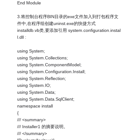
End Module
3.将控制台程序BIN目录的exe文件加入到打包程序文
件中,在程序组创建uninst.exe的快捷方式
installdb.vb类,要添加引用 system.configuration.instal
l.dll :
using System;
using System.Collections;
using System.ComponentModel;
using System.Configuration.Install;
using System.Reflection;
using System.IO;
using System.Data;
using System.Data.SqlClient;
namespace install
{
/// <summary>
/// Installer1 的摘要说明。
/// </summary>