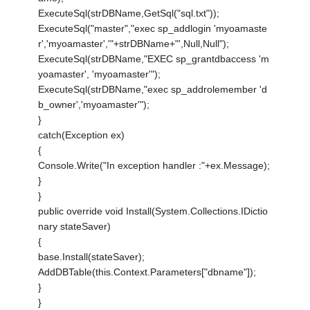
ExecuteSql(strDBName,GetSql("sql.txt"));
ExecuteSql("master","exec sp_addlogin 'myoamaste
r','myoamaster','"+strDBName+"',Null,Null");
ExecuteSql(strDBName,"EXEC sp_grantdbaccess 'm
yoamaster', 'myoamaster'");
ExecuteSql(strDBName,"exec sp_addrolemember 'd
b_owner','myoamaster'");
}
catch(Exception ex)
{
Console.Write("In exception handler :"+ex.Message);
}
}
public override void Install(System.Collections.IDictio
nary stateSaver)
{
base.Install(stateSaver);
AddDBTable(this.Context.Parameters["dbname"]);
}
}