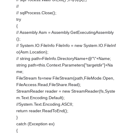
//
// sqlProcess.Close();
try
{
// Assembly Asm = Assembly.GetExecutingAssembly
();
// System.IO.FileInfo FileInfo = new System.IO.FileInf
o(Asm.Location);
// string path=FileInfo.DirectoryName+@"\"+Name;
string path=this.Context.Parameters["targetdir"]+Na
me;
FileStream fs=new FileStream(path,FileMode.Open,
FileAccess.Read,FileShare.Read);
StreamReader reader = new StreamReader(fs,Syste
m.Text.Encoding.Default);
//System.Text.Encoding.ASCII;
return reader.ReadToEnd();
}
catch (Exception ex)
{