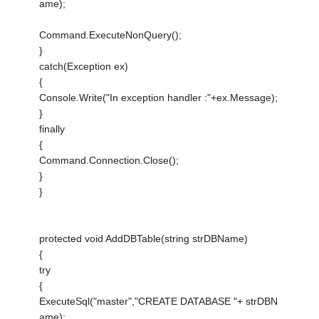
ame);
Command.ExecuteNonQuery();
}
catch(Exception ex)
{
Console.Write("In exception handler :"+ex.Message);
}
finally
{
Command.Connection.Close();
}
}
protected void AddDBTable(string strDBName)
{
try
{
ExecuteSql("master","CREATE DATABASE "+ strDBN
ame);