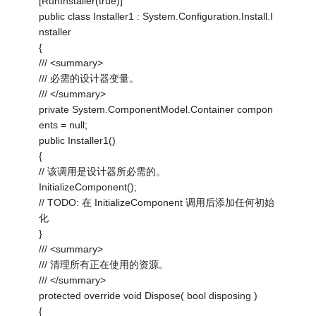
[RunInstaller(true)]
public class Installer1 : System.Configuration.Install.I
nstaller
{
/// <summary>
/// 必需的设计器变量。
/// </summary>
private System.ComponentModel.Container compon
ents = null;
public Installer1()
{
// 该调用是设计器所必需的。
InitializeComponent();
// TODO: 在 InitializeComponent 调用后添加任何初始
化
}
/// <summary>
/// 清理所有正在使用的资源。
/// </summary>
protected override void Dispose( bool disposing )
{