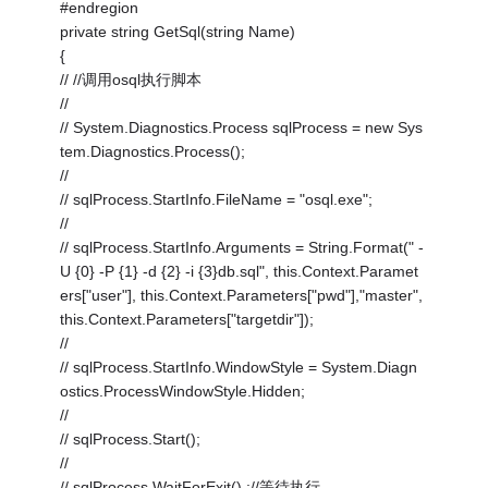
#endregion
private string GetSql(string Name)
{
// //调用osql执行脚本
//
// System.Diagnostics.Process sqlProcess = new Sys
tem.Diagnostics.Process();
//
// sqlProcess.StartInfo.FileName = "osql.exe";
//
// sqlProcess.StartInfo.Arguments = String.Format(" -
U {0} -P {1} -d {2} -i {3}db.sql", this.Context.Paramet
ers["user"], this.Context.Parameters["pwd"],"master",
this.Context.Parameters["targetdir"]);
//
// sqlProcess.StartInfo.WindowStyle = System.Diagn
ostics.ProcessWindowStyle.Hidden;
//
// sqlProcess.Start();
//
// sqlProcess.WaitForExit() ;//等待执行