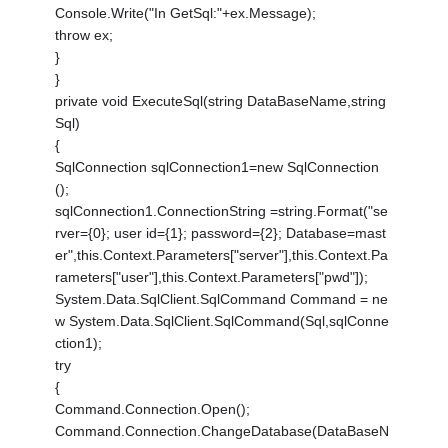
Console.Write("In GetSql:"+ex.Message);
throw ex;
}
}
private void ExecuteSql(string DataBaseName,string
Sql)
{
SqlConnection sqlConnection1=new SqlConnection
();
sqlConnection1.ConnectionString =string.Format("se
rver={0}; user id={1}; password={2}; Database=mast
er",this.Context.Parameters["server"],this.Context.Pa
rameters["user"],this.Context.Parameters["pwd"]);
System.Data.SqlClient.SqlCommand Command = ne
w System.Data.SqlClient.SqlCommand(Sql,sqlConne
ction1);
try
{
Command.Connection.Open();
Command.Connection.ChangeDatabase(DataBaseN