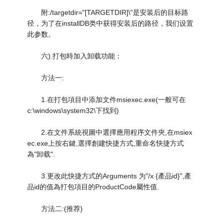
附:/targetdir="[TARGETDIR]\"是安装后的目标路
径，为了在installDB类中获得安装后的路径，我们设置
此参数。
六).打包時加入卸载功能：
方法一:
1.在打包項目中添加文件msiexec.exe(一般可在
c:\windows\system32\下找到)
2.在文件系統視圖中選擇應用程序文件夾,在msiex
ec.exe上按右鍵,選擇創建快捷方式,重命名快捷方式
為"卸载".
3.更改此快捷方式的Arguments 为"/x {產品id}",產
品id的值為打包項目的ProductCode屬性值.
方法二:(推荐)