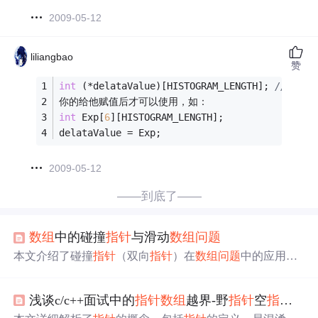
2009-05-12
liliangbao
赞
int
 (*delataValue)[HISTOGRAM_LENGTH]; 
//定义
你的给他赋值后才可以使用，如：
int
 Exp[
6
][HISTOGRAM_LENGTH];
delataValue = Exp;
2009-05-12
——到底了——
数组
中的碰撞
指针
与滑动
数组
问题
本文介绍了碰撞
指针
（双向
指针
）在
数组
问题
中的应用，
如在LeetCode167题中寻找两数之和。碰撞
指针
通过两个
指
针
从
数组
两端向中间遍历，适用于验证回文串等场景。同
浅谈c/c++面试中的
指针
数组
越界-野
指针
空
指针
-
指
时，讲解了滑动窗口的概念，以LeetCode209题为例，展示
了如何通过调整两个
指针
来找到满足条件的最小子
数组
。