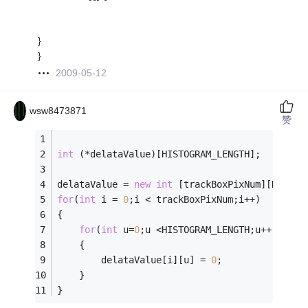
}
}
2009-05-12
wsw8473871
赞
int
 (*delataValue)[HISTOGRAM_LENGTH]; 
delataValue = 
new
int
 [trackBoxPixNum][HISTOG
for
(
int
 i = 
0
;i < trackBoxPixNum;i++) 
{ 
for
(
int
 u=
0
;u <HISTOGRAM_LENGTH;u++) 
	{ 
		delataValue[i][u] = 
0
; 	
	} 
}