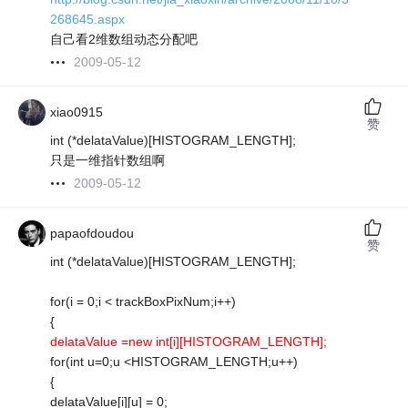
268645.aspx
自己看2维数组动态分配吧
2009-05-12
xiao0915
赞
int (*delataValue)[HISTOGRAM_LENGTH];
只是一维指针数组啊
2009-05-12
papaofdoudou
赞
int (*delataValue)[HISTOGRAM_LENGTH];
for(i = 0;i < trackBoxPixNum;i++)
{
delataValue =new int[i][HISTOGRAM_LENGTH];
for(int u=0;u <HISTOGRAM_LENGTH;u++)
{
delataValue[i][u] = 0;