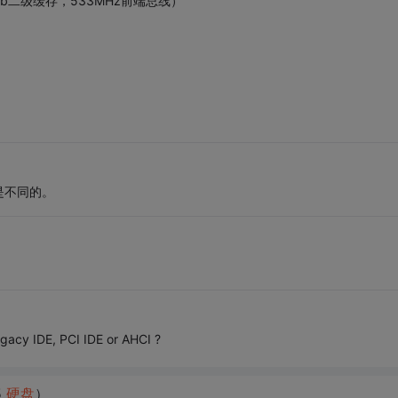
，512Kb二级缓存，533MHz前端总线）
是不同的。
E, PCI IDE or AHCI ?
5
硬盘
）