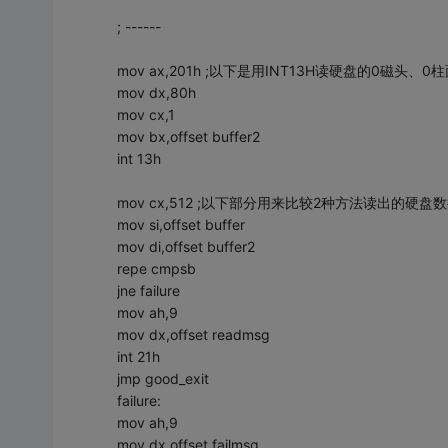
; ------
mov ax,201h ;以下是用INT13H读硬盘的0磁头、0
mov dx,80h
mov cx,1
mov bx,offset buffer2
int 13h
mov cx,512 ;以下部分用来比较2种方法读出的硬盘
mov si,offset buffer
mov di,offset buffer2
repe cmpsb
jne failure
mov ah,9
mov dx,offset readmsg
int 21h
jmp good_exit
failure:
mov ah,9
mov dx,offset failmsg