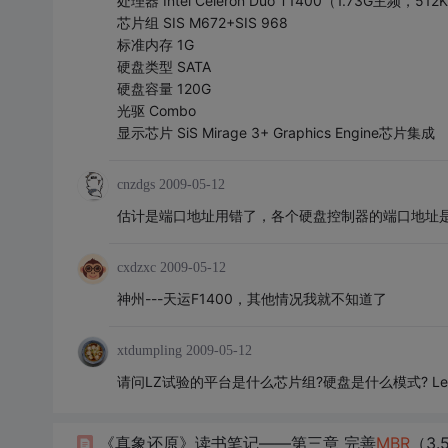
处理器 Intel Celeron Duo T1400（1.73G主频
芯片组 SIS M672+SIS 968
标准内存 1G
硬盘类型 SATA
硬盘容量 120G
光驱 Combo
显示芯片 SiS Mirage 3+ Graphics Engine芯片集成
cnzdgs
2009-05-12
估计是端口地址用错了，各个硬盘控制器的端口地址
cxdzxc
2009-05-12
神州---天运F1400，其他情况我就不知道了
xtdumpling
2009-05-12
请问LZ试验的平台是什么芯片组?硬盘是什么模式? Legacy ID
《真象还原》读书笔记——第三章 完善
MBR
（3.