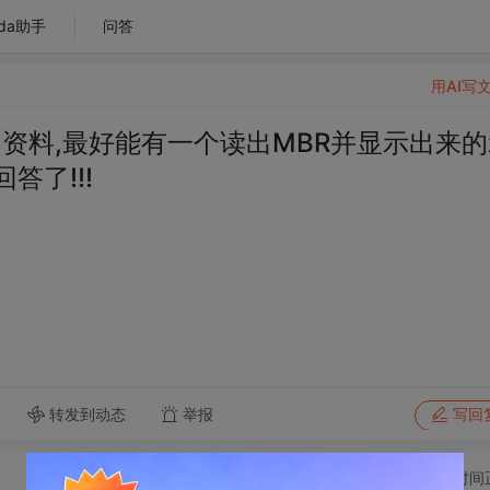
da助手
问答
用AI写
的资料,最好能有一个读出MBR并显示出来的
答了!!!
转发到动态
举报
写回
切换为时间