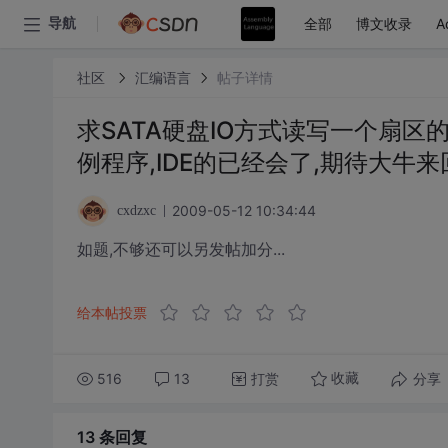
全部
博文收录
A
导航
社区
汇编语言
帖子详情
求SATA硬盘IO方式读写一个扇区
例程序,IDE的已经会了,期待大牛来回
2009-05-12 10:34:44
cxdzxc
如题,不够还可以另发帖加分...
给本帖投票
516
13
打赏
分享
收藏
13 条
回复