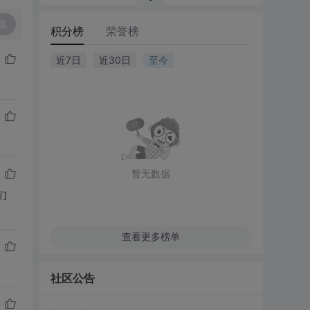
复
积分榜
荣誉榜
近7日
近30日
至今
暂无数据
们
查看更多榜单
社区公告