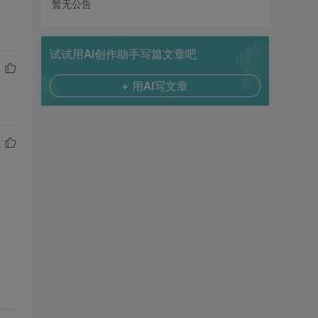
暂无公告
试试用AI创作助手写篇文章吧
+ 用AI写文章