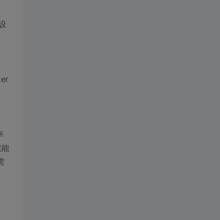
设
er
率
就能
需