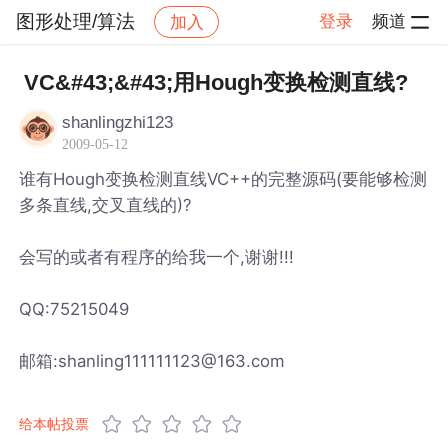
图形处理/算法
登录
频道
加入
帖子详情
社区
图形处理/算法
VC&#43;&#43;用Hough变换检测直线?
shanlingzhi123
2009-05-12
谁有Hough变换检测直线VC++的完整源码(要能够检测
多条直线,交叉直线的)?
会写的或者有程序的给我一个,谢谢!!!
QQ:75215049
邮箱:shanling111111123@163.com
给本帖投票