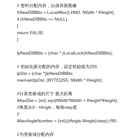
// 暂时分配内存，以保存新图像
hNewDIBBits = LocalAlloc(LHND, lWidth * lHeight);
if (hNewDIBBits == NULL)
{
return FALSE;
}
lpNewDIBBits = (char * )LocalLock(hNewDIBBits);
// 初始化新分配的内存，设定初始值为255
lpDst = (char *)lpNewDIBBits;
memset(lpDst, (BYTE)255, lWidth * lHeight);
//计算变换域的尺寸 最大距离
iMaxDist = (int) sqrt(lWidth*lWidth + lHeight*lHeight);
//角度从0－tAngle，每格step度
//
iMaxAngleNumber = (int)((tAngle-fAngle)/step);//90;
//为变换域分配内存