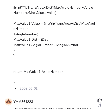
{
if((int)*(lpTransArea+iDist*iMaxAngleNumber+iAngle
Number)>MaxValue1.Value)
{
MaxValue1.Value = (int)*(lpTransArea+iDist*iMaxAngl
eNumber
+iAngleNumber);
MaxValue1.Dist = iDist;
MaxValue1.AngleNumber = iAngleNumber;
}
}
}
return MaxValue1.AngleNumber;
}
2009-06-01
YMM861223
赞