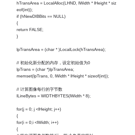
hTransArea = LocalAlloc(LHND, lWidth * lHeight * siz
eof(int));
if (hNewDIBBits == NULL)
{
return FALSE;
}
lpTransArea = (char * )LocalLock(hTransArea);
// 初始化新分配的内存，设定初始值为0
lpTrans = (char *)lpTransArea;
memset(lpTrans, 0, lWidth * lHeight * sizeof(int));
// 计算图像每行的字节数
lLineBytes = WIDTHBYTES(lWidth * 8);
for(j = 0; j <lHeight; j++)
{
for(i = 0;i <lWidth; i++)
{