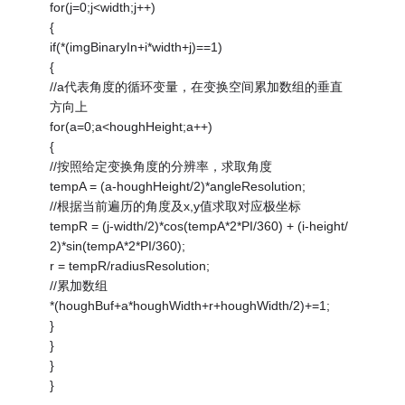
for(j=0;j<width;j++)
{
if(*(imgBinaryIn+i*width+j)==1)
{
//a代表角度的循环变量，在变换空间累加数组的垂直
方向上
for(a=0;a<houghHeight;a++)
{
//按照给定变换角度的分辨率，求取角度
tempA = (a-houghHeight/2)*angleResolution;
//根据当前遍历的角度及x,y值求取对应极坐标
tempR = (j-width/2)*cos(tempA*2*PI/360) + (i-height/
2)*sin(tempA*2*PI/360);
r = tempR/radiusResolution;
//累加数组
*(houghBuf+a*houghWidth+r+houghWidth/2)+=1;
}
}
}
}