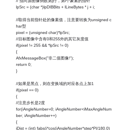
// 指向源图像倒数第j行，第i个象素的指针
lpSrc = (char *)lpDIBBits + lLineBytes * j + i;
//取得当前指针处的像素值，注意要转换为unsigned c
har型
pixel = (unsigned char)*lpSrc;
//目标图像中含有0和255外的其它灰度值
if(pixel != 255 && *lpSrc != 0)
{
AfxMessageBox("非二值图像!");
return 0;
}
//如果是黑点，则在变换域的对应各点上加1
if(pixel == 0)
{
//注意步长是2度
for(iAngleNumber=0; iAngleNumber<iMaxAngleNum
ber; iAngleNumber++)
{
iDist = (int) fabs(i*cos(iAngleNumber*step*PI/180.0)