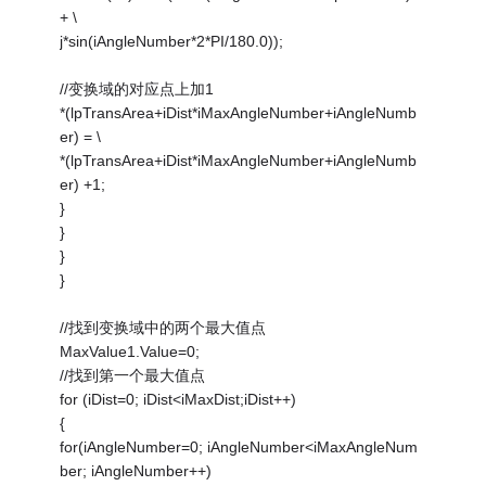
+ \
j*sin(iAngleNumber*2*PI/180.0));
//变换域的对应点上加1
*(lpTransArea+iDist*iMaxAngleNumber+iAngleNumb
er) = \
*(lpTransArea+iDist*iMaxAngleNumber+iAngleNumb
er) +1;
}
}
}
}
//找到变换域中的两个最大值点
MaxValue1.Value=0;
//找到第一个最大值点
for (iDist=0; iDist<iMaxDist;iDist++)
{
for(iAngleNumber=0; iAngleNumber<iMaxAngleNum
ber; iAngleNumber++)