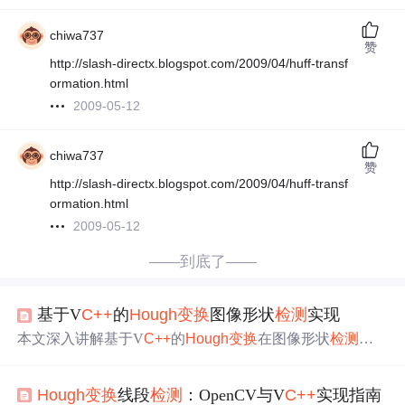
chiwa737
赞
http://slash-directx.blogspot.com/2009/04/huff-transf
ormation.html
2009-05-12
chiwa737
赞
http://slash-directx.blogspot.com/2009/04/huff-transf
ormation.html
2009-05-12
——到底了——
基于V
C++
的
Hough
变换
图像形状
检测
实现
本文深入讲解基于V
C++
的
Hough
变换
在图像形状
检测
中
的应用，涵盖从预处理、边缘
检测
到参数空间建模与峰值
提取的全过程。强调Canny算子优选、累加器设计、多线
Hough
变换
线段
检测
：OpenCV与V
C++
实现指南
程优化及工业级系统集成，帮助开发者构建稳定高效的
直