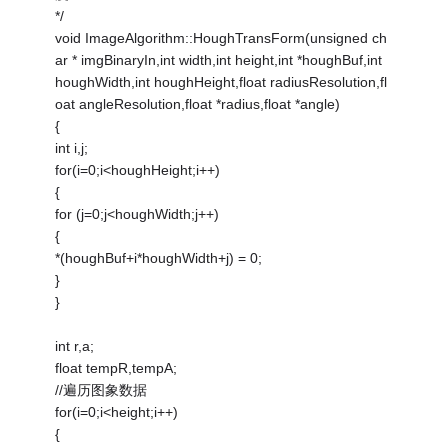
*/
void ImageAlgorithm::HoughTransForm(unsigned ch
ar * imgBinaryIn,int width,int height,int *houghBuf,int
houghWidth,int houghHeight,float radiusResolution,fl
oat angleResolution,float *radius,float *angle)
{
int i,j;
for(i=0;i<houghHeight;i++)
{
for (j=0;j<houghWidth;j++)
{
*(houghBuf+i*houghWidth+j) = 0;
}
}
int r,a;
float tempR,tempA;
//遍历图象数据
for(i=0;i<height;i++)
{