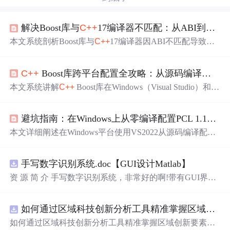
解决Boost库与
C++
17编译器不匹配：从ABI到构建的完整指南
本文系统剖析Boost库与
C++
17编译器因ABI不匹配导致的
链接错误问题，涵盖GCC/Clang ABI变迁、MSVC工具集
版本差异、
C++
标准库实现适配冲突及CMake构建配置陷
C++
Boost库跨平台配置全攻略：从源码编译到项目集成
阱。提出三大解决策略：源码重编译Boost、vcpkg/Conan
包管理器统一工具链、精细化CMake库定位，并提供诊断
本文系统讲解
C++
Boost库在Windows（Visual Studio）和Li
流程、实战案例与避坑要点，聚焦
C++
现代构建环境的一
nux/macOS（GCC/Clang）环境下的源码编译、安装及项目
致性保障。
集成全流程。涵盖Header-Only与Compiled库的区别、bjam/
避坑指南：在Windows上从零编译配置PCL 1.13.1 + VS2022的完整流程
b2构建工具使用、静态/动态链接配置、自动链接陷阱规
避、跨平台路径与库名适配，以及CMake和VS属性表等工
本文详细阐述在Windows平台使用VS2022从源码编译配置
程化配置方法，强调编译器工具链匹配、运行时库一致性
PCL 1.13.1的完整流程，涵盖Boost 1.78.0与VTK 9.1.0等关
及依赖管理等关键技术点。
键第三方库的静态编译要点、CMake配置黄金法则（如BO
手写数字识别系统.doc【GUI设计Matlab】
OST_ROOT、VTK_DIR路径设置）、常见链接错误（LN
K1104、MSB8036）及运行时
DLL
缺失问题的规避方法，
资 源 简 介 手写数字识别系统，非常好的啊!带有GUI界
并提供环境验证、并行编译优化与调试技巧，聚焦点云处
面，使用方便! 详 情 说 明 用这个手写数字识别系统，你可
理开发所需的稳定本地构建环境。
以轻松地识别手写数字。这个系统不仅功能强大，而且还
如何通过区域科技创新分析工具精准掌握区域创新要素分布与产业链融合现状？.docx
带有直观的图形用户界面（GUI），非常容易使用。你只
需要将手写数字输入系统，它将立即给出准确的识别结
如何通过区域科技创新分析工具精准掌握区域创新要素分