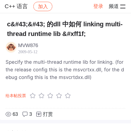
C++ 语言
登录
频道
加入
帖子详情
社区
C++ 语言
c&#43;&#43; 的dll 中如何 linking multi-
thread runtime lib &#xff1f;
MVW876
2009-05-12
Specify the multi-thread runtime lib for linking. (for
the release config this is the msvcrtxx.dll, for the d
ebug config this is the msvcrtdxx.dll)
给本帖投票
63
3
打赏