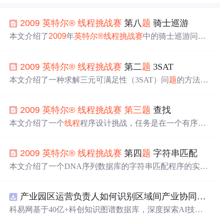
2009
英特尔
®
线程
挑战赛
第八
题
骑士巡游
本文介绍了
2009
年
英特尔
®
线程
挑战赛
中的骑士巡游问
题
，提出了一种多
线程
解决方案来计算马在棋盘上从给定方
格出发，走过一定格数的封闭走法总数。通过递归回溯法
2009
英特尔
®
线程
挑战赛
第二
题
3SAT
和OpenMP并行化，显著提高了算法的效率，并使用Intel A
mplifier工具进行性能分析和优化。优化措施包括展开递
本文介绍了一种求解三元可满足性（3SAT）问
题
的方法，
归、扩展棋盘大小和动态扩展内存空间等。
包括串行与并行算法的设计与实现。详细讨论了局部
搜索
算法（如WalkSAT）与全局
搜索
算法（如DPLL变体）的工
2009
英特尔
®
线程
挑战赛
第三
题
查找
作原理及其优化过程。
本文介绍了一个
线程
程序设计挑战，任务是在一个有序的
关键字集合中
搜索
特定的关键字，并讨论了不同算法的选
择与优化，包括二分查找和HashMap查找。
2009
英特尔
®
线程
挑战赛
第四
题
字符串匹配
本文介绍了一个DNA序列数据库的字符串匹配程序的实现
与优化过程。利用KMP、BM和WM等算法，并采用多
线程
技术提高了匹配速度。通过使用内存映射、concurrent_vect
产业园区运营负责人如何识别区域间产业协同机会？.docx
or和TBB等工具进一步提升了性能。
科易网基于40亿+科创知识图谱数据库，深度探索AI技术
在技术转移、成果转化、技术经纪、知识产权、产业创