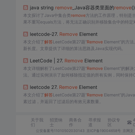
java string
remove
_Java容器类里面的
remove
本文探讨了Java中集合类
remove
方法的工作原理，特别是当
果不重写equals方法，将无法正确识别并移除集合中的特定
leetcode-27.
Remove
Element
本文介绍了
解答
LeetCode第27题“
Remove
Element”
新长度。文章提供了详细的算法思路及Java实现代码。
LeetCode | 27.
Remove
Element
本文详细解析了LeetCode第27题“
Remove
Element”
法。通过实例演示了如何移除指定值的所有实例，同时保持O(
leetcode 27.
Remove
Element
本文介绍了
解答
LeetCode第27题“
Remove
Element”
素过滤，并返回了过滤后的有效元素数量。
关于我
招贤纳
商务合
寻求报
协议专
们
士
作
道
区
公安备案号11010502030143
京ICP备19004658号
京网文〔