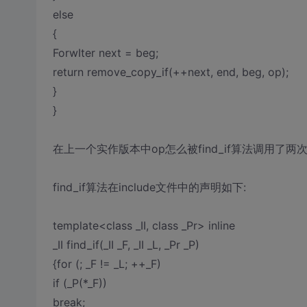
else
{
ForwIter next = beg;
return remove_copy_if(++next, end, beg, op);
}
}
在上一个实作版本中op怎么被find_if算法调用了两次
find_if算法在include文件中的声明如下:
template<class _II, class _Pr> inline
_II find_if(_II _F, _II _L, _Pr _P)
{for (; _F != _L; ++_F)
if (_P(*_F))
break;