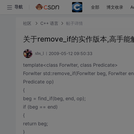
全部
博文收录
A
导航
社区
C++ 语言
帖子详情
关于remove_if的实作版本,高手
2009-05-12 09:50:33
xbs_l
template<class ForwIter, class Predicate>
ForwIter std::remove_if(ForwIter beg, ForwIter en
Predicate op)
{
beg = find_if(beg, end, op);
if (beg == end)
{
return beg;
}