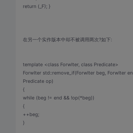
return (_F); }
在另一个实作版本中却不被调用两次?如下:
template <class ForwIter, class Predicate>
ForwIter std::remove_if(ForwIter beg, ForwIter en
Predicate op)
{
while (beg != end && !op(*beg))
{
++beg;
}