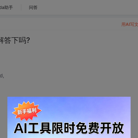
da助手
问答
用AI写
能解答下吗?
d,