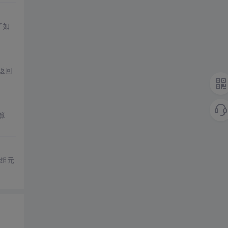
了如
返回
算
数组元