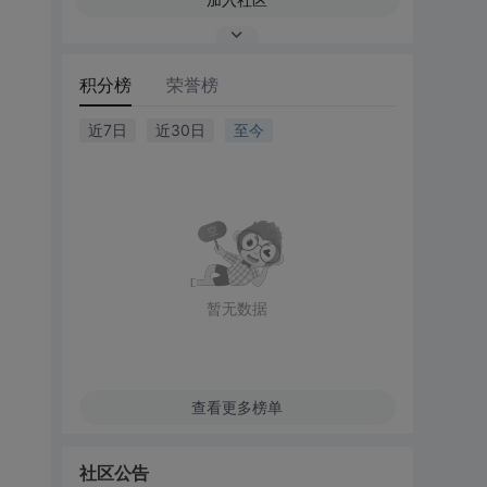
积分榜
荣誉榜
近7日
近30日
至今
暂无数据
查看更多榜单
社区公告