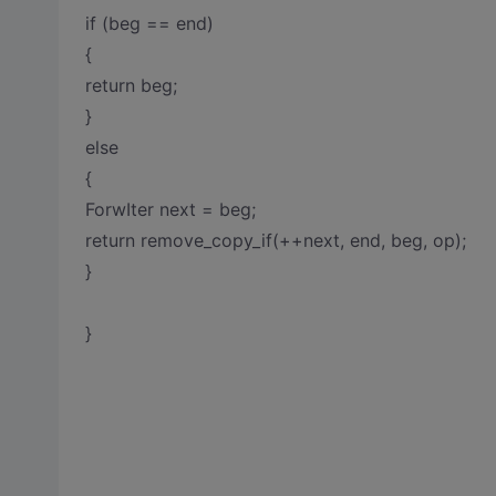
if (beg == end)
{
return beg;
}
else
{
ForwIter next = beg;
return remove_copy_if(++next, end, beg, op);
}
}