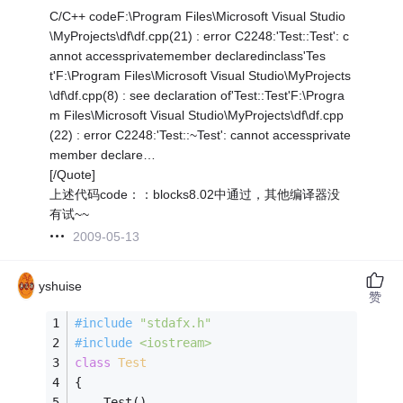
C/C++ codeF:\Program Files\Microsoft Visual Studio
\MyProjects\df\df.cpp(21) : error C2248:'Test::Test': c
annot accessprivatemember declaredinclass'Tes
t'F:\Program Files\Microsoft Visual Studio\MyProjects
\df\df.cpp(8) : see declaration of'Test::Test'F:\Progra
m Files\Microsoft Visual Studio\MyProjects\df\df.cpp
(22) : error C2248:'Test::~Test': cannot accessprivate
member declare…
[/Quote]
上述代码code：：blocks8.02中通过，其他编译器没
有试~~
2009-05-13
yshuise
赞
#
include
"stdafx.h"
#
include
<iostream>
class
Test
{
    Test()