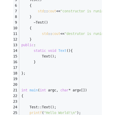
    {
std
::
cout
<<
"constructor is runing....
    }
      ~Test()
    {
std
::
cout
<<
"destrutor is runing....
    }
public
:
static
void
Text
()
{
		  Text();
	  }
};
int
main
(
int
 argc, 
char
* argv[])
{   
	Test::Text();
printf
(
"Hello World!\n"
);