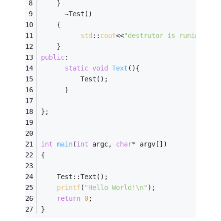
    }
      ~Test()
    {
std
::
cout
<<
"destrutor is runing....
    }
public
:
static
void
Text
()
{
		  Test();
	  }
};
int
main
(
int
 argc, 
char
* argv[])
{   
	Test::Text();
printf
(
"Hello World!\n"
);
return
0
;
}