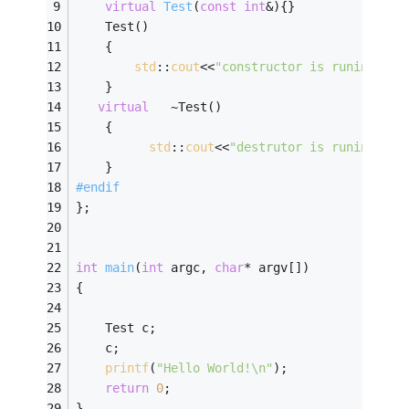
virtual
Test
(
const
int
&)
{}
    Test()
    {
std
::
cout
<<
"constructor is runing....
    }
virtual
   ~Test()
    {
std
::
cout
<<
"destrutor is runing....
    }
#
endif
};
int
main
(
int
 argc, 
char
* argv[])
{   
	Test c;
	c;
printf
(
"Hello World!\n"
);
return
0
;
}