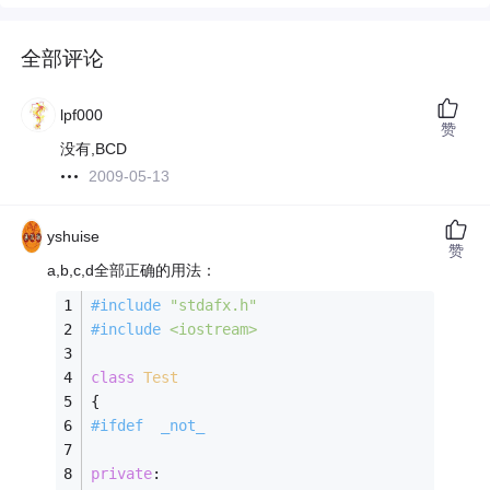
全部评论
lpf000
赞
没有,BCD
2009-05-13
yshuise
赞
a,b,c,d全部正确的用法：
#
include
"stdafx.h"
#
include
<iostream>
class
Test
{  
#
ifdef
  _not_ 
private
: