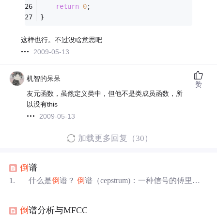
return
0
;
}
这样也行。不过没啥意思吧
2009-05-13
机智的呆呆
赞
友元函数，虽然定义类中，但他不是类成员函数，所
以没有this
2009-05-13
加载更多回复（30）
倒
谱
1. 什么是
倒
谱？
倒
谱（cepstrum)：一种信号的傅里叶
变换谱经过对数运算后再进行傅里叶反变换。由于一般傅
里叶谱是复数谱，因而又称复
倒
谱。 2.
倒
频谱的数学
倒
谱分析与MFCC
描述
倒
频谱函数CF（q）（power cepstrum）其数学表达式