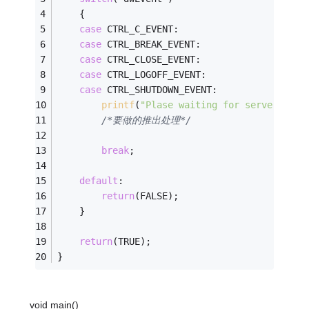
	{
case
 CTRL_C_EVENT:
case
 CTRL_BREAK_EVENT:
case
 CTRL_CLOSE_EVENT:
case
 CTRL_LOGOFF_EVENT:
case
 CTRL_SHUTDOWN_EVENT:
printf
(
"Plase waiting for server quit
/*要做的推出处理*/
break
;
default
:
return
(FALSE);
	}
return
(TRUE);
}
void main()