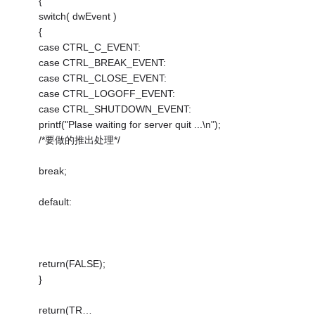
{
switch( dwEvent )
{
case CTRL_C_EVENT:
case CTRL_BREAK_EVENT:
case CTRL_CLOSE_EVENT:
case CTRL_LOGOFF_EVENT:
case CTRL_SHUTDOWN_EVENT:
printf("Plase waiting for server quit ...\n");
/*要做的推出处理*/
break;
default:
return(FALSE);
}
return(TR…