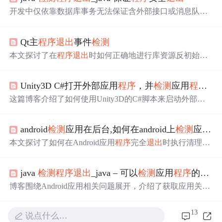
开发中仅依靠数据库事务无法保证含外部接口或消息队列
业务的原子操作完整性。Java提供的addShutdownHook方法
可加入钩子，在
程序
退出
（ctrl+c或kill -15）时触发，通过
Qt主
程序
退出
事件
检测
循环
检测
线程状态，保证业务线程完整执行，并给出了示
例
程序
。
本文探讨了在
程序
退出
时如何正确地进行库资源反初始
化，避免资源busy错误。介绍了两种方法：使用exec()返回
值
检测
和利用aboutToQuit()信号，并推荐了后者。
Unity3D C#打开外部应用
程序
，并
检测
应用
程序
是
这篇博客介绍了如何使用Unity3D的C#脚本来启动外部应
用
程序
，并设置监听
程序
以
检测
该应用
程序
何时关闭
退出
。代码示例中展示了通过Process类启动应用并设置事件监
android
检测
应用在后台,如何在android上
检测
应用
程
听来实现这一功能。
本文探讨了如何在Android应用
程序
完全
退出
时执行清理临
时数据的代码。作者尝试通过服务来监控应用
程序
进程，
当
检测
到应用不再运行时删除临时文件夹。然而，这种方
java
检测
程序
退出
_java – 可以
检测
应用
程序
的
退出
法并不总是有效，因为服务可能仍在后台以低优先级运
行。问题在于`OnDestroy()`方法并不保证在所有情况下都
博客围绕Android应用相关问题展开，介绍了获取应用关闭/
会执行。文章内容涉及到Android服务、进程管理和文件清
退出
事件的方法，可在LauncherActivity内重写onDestroy方
理的挑战。
法；还提及停止所有活动的方式，如使用android.os.Proces
13
说点什么…
s.killProcess或添加标志启动HomeActivity等，同时指出应用