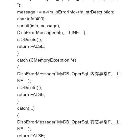
");
message += e->m_pErrorInfo->m_strDescription;
char info[400];
sprintf(info,message);
DispErrorMessage(info,__LINE__);
e->Delete( );
return FALSE;
}
catch (CMemoryException *e)
{
DispErrorMessage("MyDB_OperSqL 内存异常!",__LI
NE__);
e->Delete( );
return FALSE;
}
catch(...)
{
DispErrorMessage("MyDB_OperSqL 其它异常!",__LI
NE__);
return FALSE;