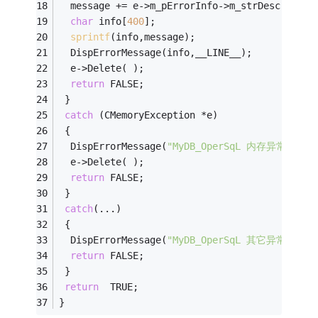
  message += e->m_pErrorInfo->m_strDescriptio
char
 info[
400
];
sprintf
(info,message);
  DispErrorMessage(info,__LINE__);
  e->Delete( );
return
 FALSE;
 } 
catch
 (CMemoryException *e)
 {
  DispErrorMessage(
"MyDB_OperSqL 内存异常!"
,__
  e->Delete( );
return
 FALSE;
 }
catch
(...)
 { 
  DispErrorMessage(
"MyDB_OperSqL 其它异常!"
,__
return
 FALSE;
 } 
return
  TRUE;
}