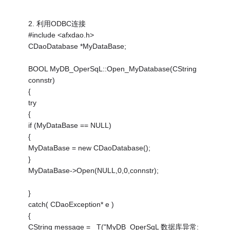
2. 利用ODBC连接
#include <afxdao.h>
CDaoDatabase *MyDataBase;
BOOL MyDB_OperSqL::Open_MyDatabase(CString
connstr)
{
try
{
if (MyDataBase == NULL)
{
MyDataBase = new CDaoDatabase();
}
MyDataBase->Open(NULL,0,0,connstr);
}
catch( CDaoException* e )
{
CString message = _T("MyDB_OperSqL 数据库异常: