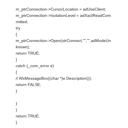
m_ptrConnection->CursorLocation = adUseClient;
m_ptrConnection->IsolationLevel = adXactReadCom
mitted;
try
{
m_ptrConnection->Open(strConnect,"","",adModeUn
known);
return TRUE;
}
catch (_com_error e)
{
// AfxMessageBox((char *)e.Description());
return FALSE;
}
}
}
return TRUE;
}