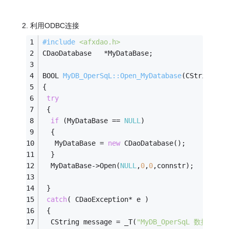
2. 利用ODBC连接
#
include
<afxdao.h>
CDaoDatabase   *MyDataBase;
BOOL 
MyDB_OperSqL::Open_MyDatabase
(CString co
{
try
 {
if
 (MyDataBase == 
NULL
)
  {
   MyDataBase = 
new
 CDaoDatabase();
  }
  MyDataBase->Open(
NULL
,
0
,
0
,connstr); 
 }
catch
( CDaoException* e )
 { 
  CString message = _T(
"MyDB_OperSqL 数据库异常