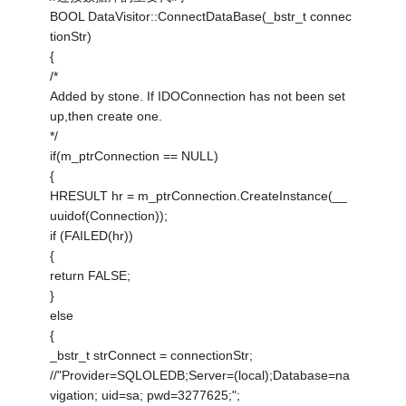
BOOL DataVisitor::ConnectDataBase(_bstr_t connec
tionStr)
{
/*
Added by stone. If IDOConnection has not been set
up,then create one.
*/
if(m_ptrConnection == NULL)
{
HRESULT hr = m_ptrConnection.CreateInstance(__
uuidof(Connection));
if (FAILED(hr))
{
return FALSE;
}
else
{
_bstr_t strConnect = connectionStr;
//"Provider=SQLOLEDB;Server=(local);Database=na
vigation; uid=sa; pwd=3277625;";