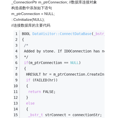
_ConnectionPtr m_ptrConnection; //数据库连接对象
构造函数中添加如下语句
m_ptrConnection = NULL;
::CoInitialize(NULL);
//连接数据库的主要代码
BOOL 
DataVisitor::ConnectDataBase
(
_bstr_t
 con
{
/*
 Added by stone. If IDOConnection has not bee
 */
if
(m_ptrConnection == 
NULL
)
 {
  HRESULT hr = m_ptrConnection.CreateInstance
if
 (FAILED(hr))
  {
return
 FALSE;
  }
else
  {
_bstr_t
 strConnect = connectionStr;