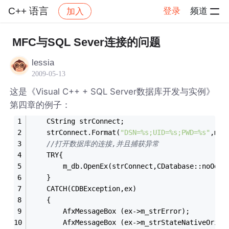
C++ 语言
登录
频道
加入
帖子详情
社区
C++ 语言
MFC与SQL Sever连接的问题
lessia
2009-05-13
这是《Visual C++ + SQL Server数据库开发与实例》
第四章的例子：
	CString strConnect;
	strConnect.Format(
"DSN=%s;UID=%s;PWD=%s"
,m_b
//打开数据库的连接,并且捕获异常
	TRY{
		m_db.OpenEx(strConnect,CDatabase::noOdbc
	}
	CATCH(CDBException,ex)
	{
		AfxMessageBox (ex->m_strError);