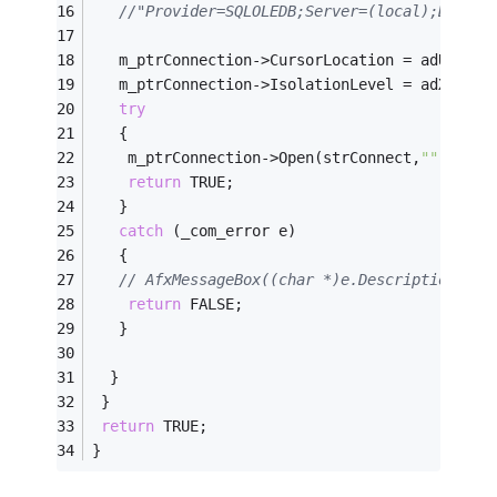
//"Provider=SQLOLEDB;Server=(local);Databa
   m_ptrConnection->CursorLocation = adUseCli
   m_ptrConnection->IsolationLevel = adXactRe
try
   {
    m_ptrConnection->Open(strConnect,
""
,
""
,ad
return
 TRUE;
   }
catch
 (_com_error e)
   {
// AfxMessageBox((char *)e.Description());
return
 FALSE;
   }
  }
 }
return
 TRUE;
}