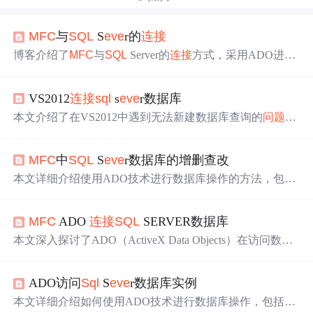
MFC
与
SQL
S
eve
r的
连接
博客介绍了
MFC
与
SQL
Server的
连接
方式，采用ADO进行
连接
。首先需导入ADO动态链接库，若遇报错可复制msad
o.dll文件到项目文件夹。使用Connection
连接
对象
连接
时，
VS2012
连接
sql
s
eve
r数据库
要开启数据库自启动服务并允许远程
连接
，还说明了全局
变量定义及初始化函数添加内容，最后提及
MFC
对数据库
本文介绍了在VS2012中遇到无法新建数据库查询的
问题
及
的增删查改。
其解决方案，即安装兼容的
SQL
Server Data Tools。同时，
详细讲解了使用
MFC
通过ADO访问
SQL
Server数据库的步
MFC
中
SQL
S
eve
r数据库的增删查改
骤，包括导入ADO库、设置
连接
字符串和执行查询操作的
示例代码。
本文详细介绍使用ADO技术进行数据库操作的方法，包括
创建
连接
、记录集对象，并通过具体代码示例展示了如何
实现数据的增删改查等功能。
MFC
ADO
连接
SQL
SERVER数据库
本文深入探讨了ADO（ActiveX Data Objects）在访问数据
库中的应用，包括其概述、开发步骤、接口简介及具体示
例。通过实例演示了如何在VC环境下使用ADO进行数据
ADO访问
Sql
S
eve
r数据库实例
库操作，涵盖创建
连接
、执行
SQL
语句、使用命令和记录
集等关键步骤。
本文详细介绍如何使用ADO技术进行数据库操作，包括
连