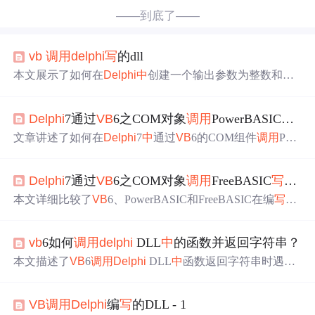
——到底了——
vb
调用
delphi
写
的dll
本文展示了如何在
Delphi
中
创建一个输出参数为整数和字
符类型的DLL，并在Visual Basic
中
进行
调用
的具体实现。
通过示例代码了解跨语言
调用
的技术细节。
Delphi
7通过
VB
6之COM对象
调用
PowerBASIC
写
的D
文章讲述了如何在
Delphi
7
中
通过
VB
6的COM组件
调用
Pow
erBASIC编
写
的DLL，包含MKI/CVI、MKS/CVS等函数，
以及CRC16校验和数据转换，以便于Modbus协议的数据传
Delphi
7通过
VB
6之COM对象
调用
FreeBASIC
写
的D
输和校验。
本文详细比较了
VB
6、PowerBASIC和FreeBASIC在编
写
Ac
tiveXCOM组件时的字符串处理差异，以及如何通过DLL进
行交互，特别强调了FreeBASIC与
VB
6在字符串转换和长
vb
6如何
调用
delphi
DLL
中
的函数并返回字符串？
度处理上的不同方法。,
本文描述了
VB
6
调用
Delphi
DLL
中
函数返回字符串时遇到
的问题，包括偶尔出现乱码或程序退出的情况。通过分
析，确定问题与内存管理有关，并提供了修改函数声明和
VB
调用
Delphi
编
写
的DLL - 1
使用Pres参数返回字符串的解决方案。