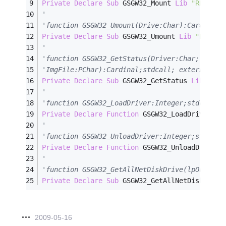
Private
Declare
Sub
 GSGW32_Mount 
Lib
"RNDINTE
'
'function GSGW32_Umount(Drive:Char):Cardinal;
Private
Declare
Sub
 GSGW32_Umount 
Lib
"RNDINT
'
'function GSGW32_GetStatus(Driver:Char; id
'ImgFile:PChar):Cardinal;stdcall; external 'R
Private
Declare
Sub
 GSGW32_GetStatus 
Lib
"RND
'
'function GSGW32_LoadDriver:Integer;stdcall; 
Private
Declare
Function
 GSGW32_LoadDriver 
Li
'
'function GSGW32_UnloadDriver:Integer;stdcall
Private
Declare
Function
 GSGW32_UnloadDriver 
'
'function GSGW32_GetAllNetDiskDrive(lpOutBuff
Private
Declare
Sub
 GSGW32_GetAllNetDiskDrive
2009-05-16