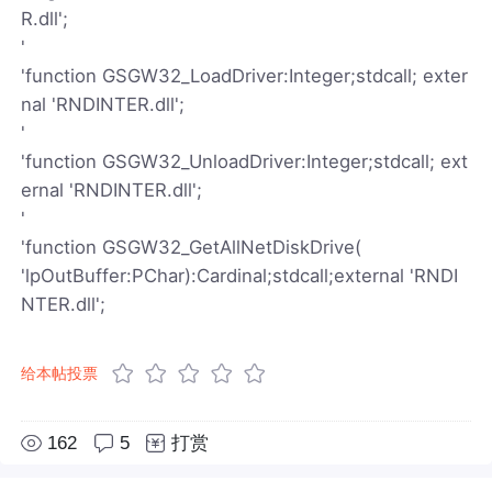
R.dll';
'
'function GSGW32_LoadDriver:Integer;stdcall; exter
nal 'RNDINTER.dll';
'
'function GSGW32_UnloadDriver:Integer;stdcall; ext
ernal 'RNDINTER.dll';
'
'function GSGW32_GetAllNetDiskDrive(
'lpOutBuffer:PChar):Cardinal;stdcall;external 'RNDI
NTER.dll';
给本帖投票
162
5
打赏