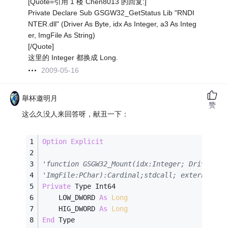
[Quote=引用 1 楼 Chen8013 的回复:]
Private Declare Sub GSGW32_GetStatus Lib "RNDI
NTER.dll" (Driver As Byte, idx As Integer, a3 As Integ
er, ImgFile As String)
[/Quote]
这里的 Integer 都换成 Long.
2009-05-16
舉杯邀明月
赞
这么久没人来回答呀，献丑一下：
Option
Explicit
'function GSGW32_Mount(idx:Integer; Drive:Cha
'ImgFile:PChar):Cardinal;stdcall; external 'R
Private
 Type Int64
    LOW_DWORD 
As
Long
    HIG_DWORD 
As
Long
End
 Type