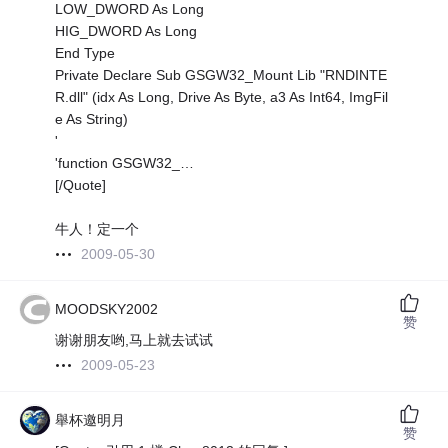
LOW_DWORD As Long
HIG_DWORD As Long
End Type
Private Declare Sub GSGW32_Mount Lib "RNDINTE
R.dll" (idx As Long, Drive As Byte, a3 As Int64, ImgFil
e As String)
'
'function GSGW32_…
[/Quote]
牛人！定一个
2009-05-30
MOODSKY2002
赞
谢谢朋友哟,马上就去试试
2009-05-23
舉杯邀明月
赞