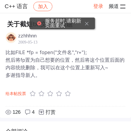
C++ 语言
登录
频道
加入
帖子详情
社区
C++ 语言
服务超时,请刷新
关于截短txt文件的问题
页面重试
zzhhhnn
2009-05-13
比如FILE *fp = fopen("文件名","r+");
然后将fp置为自己想要的位置，然后将这个位置后面的
内容统统删除，我可以在这个位置上重新写入~
多谢指导新人。
给本帖投票
126
4
打赏