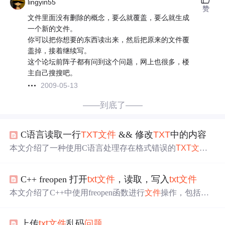
lingyin55
赞
文件里面没有删除的概念，要么就覆盖，要么就生成
一个新的文件。
你可以把你想要的东西读出来，然后把原来的文件覆
盖掉，接着继续写。
这个论坛前阵子都有问到这个问题，网上也很多，楼
主自己搜搜吧。
2009-05-13
——到底了——
C语言读取一行
TXT
文件
&& 修改
TXT
中的内容
本文介绍了一种使用C语言处理存在格式错误的
TXT
文件
的方法，包括查找并修复数据中的换行符
问题
，最终将修
正后的数据写入新的
TXT
文件
。
C++ freopen 打开
txt
文件
，读取，写入
txt
文件
本文介绍了C++中使用freopen函数进行
文件
操作，包括从
tx
t
文件
读取内容，向
txt
文件
写入数据，以及同时读写同一个
文件
。在读取时，freopen能将
txt
内容仿照控制台输入；在
上传
txt
文件
乱码
问题
写入时，它会将输出重定向到指定
文件
，如果
文件
不存在