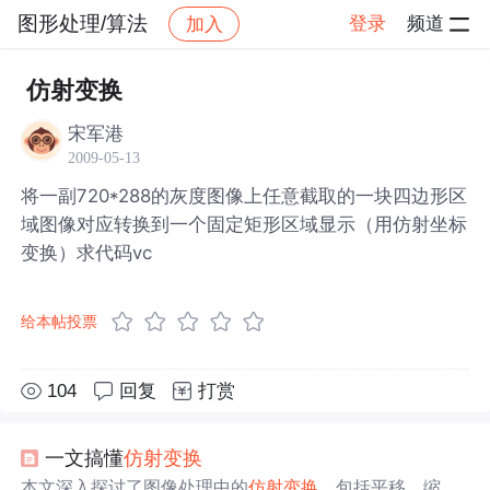
图形处理/算法
登录
频道
加入
帖子详情
社区
图形处理/算法
仿射变换
宋军港
2009-05-13
将一副720*288的灰度图像上任意截取的一块四边形区
域图像对应转换到一个固定矩形区域显示（用仿射坐标
变换）求代码vc
给本帖投票
104
回复
打赏
一文搞懂
仿射变换
本文深入探讨了图像处理中的
仿射变换
，包括平移、缩