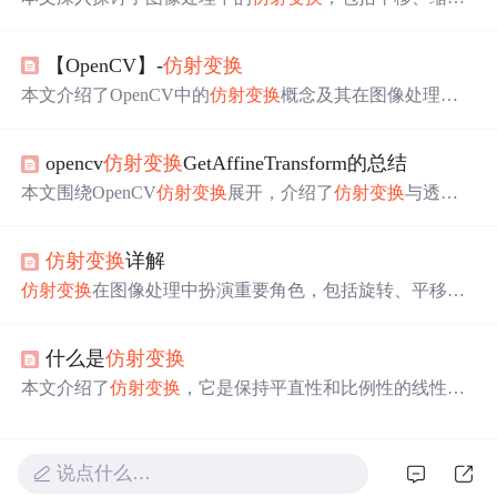
放、旋转和翻转等操作的数学原理及OpenCV实现。通过
具体实例，展示了如何使用
仿射变换
矩阵对图像进行各种
【OpenCV】-
仿射变换
操作。
本文介绍了OpenCV中的
仿射变换
概念及其在图像处理中
的应用。
仿射变换
包括旋转、平移和缩放，通过2x3的变换
矩阵表示。利用`getRotationMatrix2D()`计算旋转矩阵，`war
opencv
仿射变换
GetAffineTransform的总结
pAffine()`函数实现图像的
仿射变换
。示例程序展示了如何
通过给定的源图像和目标图像上的对应点计算
仿射变换
矩
本文围绕OpenCV
仿射变换
展开，介绍了
仿射变换
与透视
阵，并对图像进行旋转和缩放操作。
变换的关系，
仿射变换
可将矩形转换为平行四边形，是透
视变换的子集。还详细讲解了相关函数，如制作图像完整
仿射变换
详解
拷贝的CloneImage、由三对点计算
仿射变换
的GetAffineTra
nsform，以及对图像做
仿射变换
的WarpAffine。
仿射变换
在图像处理中扮演重要角色，包括旋转、平移和
伸缩。这种变换保持直线和平行性不变。核心在于旋转和
平移，通过坐标系转换推导出变换矩阵。本文深入解析了
什么是
仿射变换
仿射变换
的数学原理，揭示了运动相对性的哲学思想，并
提供了相关资源进一步学习。
本文介绍了
仿射变换
，它是保持平直性和比例性的线性变
换与平移组合。阐述了其数学定义、基本操作（平移、缩
放、旋转、剪切）、矩阵形式及性质。还说明了
仿射变换
在图像处理、计算机视觉、深度学习、游戏与图形学中的
说点什么…
应用，最后介绍了PyTorch中的实现。