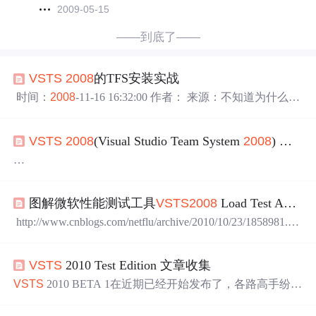
2009-05-15
——到底了——
VS
TS
2008
的TFS安装实战
时间：
2008
-11-16 16:32:00 作者： 来源：不知道为什么，
有些人没看清楚就在发表评论了。
VS
TS
本身是个很大的
东西，准备和安装都要花很大的精力和时间。之所以开始
VS
TS
2008
(Visual Studio Team System
2008
) 环境搭建手记
写的是Windows
2008
的安装，是因为以前都是在Windows2
003下装的，而且需要先装IIS，而
2008
下是IIS7和IIS6都有
的。最后装到哪个上还不知道呢。所以特别强调了
一下
，
工欲善其事，必先利其器。引子
想
不到引起了一些误解。
最近我在看一本关于团队开发的书，名为<移山之道-
VS
TS
图解微软性能测试工具
VS
TS
2008
Load Test Agent安装 2013也差不多
软件开发指南>，作者邹欣通过讲故事的方式形象的阐述了
软件项目开发的主要阶段的工作内容，以及如何有效的利
http://www.cnblogs.com/netflu/archive/2010/10/23/1858981.ht
用
VS
TS
这一利器。 准备事项
ml 图解微软性能测试工具
VS
TS
2008
Load Test Agent安装
因为这是
一个
庞大的软件系统，所以需要很多软件来支撑
最近在用
VS
TS
做性能测试的时候发现本地发起请求只能
其正常运行。首先我们得准备两台机器装Win 2003 server，
VS
TS
2010 Test Edition 文章收集
占用1个CPU，其余的CPU都是空闲的，上网查了
一下
，这
分别做主域控制器和系统容器，并打上最新的系统补丁。
个是因为用
VS
TS
做性能测试的时候，发起压力的进程是
V
VS
TS
2010 BETA 1在近期已经开始发布了，各路高手纷纷
主域控制器需要安装软件列表如下： DB（可选）: SQL S
S
T
出动，在这里我就把我看到的一些不错的关于
VS
TS
2010
erver 2
测试人员版本的文章收集
一下
，希望对其他人有帮助，也