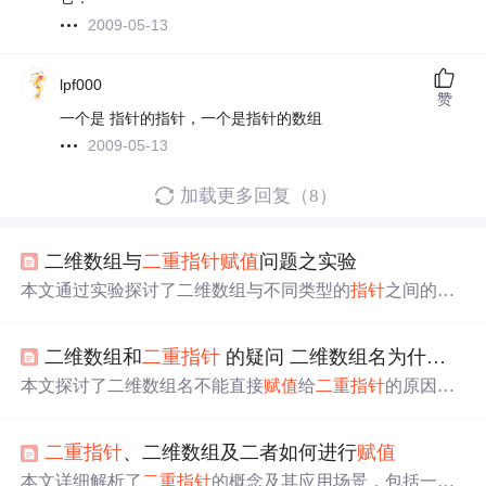
2009-05-13
lpf000
赞
一个是 指针的指针，一个是指针的数组
2009-05-13
加载更多回复（8）
二维数组与
二重
指针
赋值
问题之实验
本文通过实验探讨了二维数组与不同类型的
指针
之间的
赋
值
问题，发现二维数组不能直接
赋值
给
二重
指针
或
指针
数
组，但可以
赋值
给数组
指针
。文章深入分析了原因，并强
二维数组和
二重
指针
的疑问 二维数组名为什么不能直接
调了在实际编程中正确理解数组与
指针
的区别的重要性。
本文探讨了二维数组名不能直接
赋值
给
二重
指针
的原因，
通过示例代码展示了编译警告，指出`int **dp = array;`和`int
**dp = &array[0];`这两种
赋值
方式的错误，并解释了运行时
二重
指针
、二维数组及二者如何进行
赋值
可能出现段错误的潜在风险。
本文详细解析了
二重
指针
的概念及其应用场景，包括一维