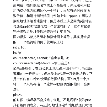
char *p = {1,3,4};有错，而char p[4]={..}没有错，还是
那句话，指针数组名本质上不是指针，你无法利用数
组的初始化方式初始化一个指针，虽然有的时候在函
数传值，和进行指针赋值（例如上句中pp=p;）可以讲
数组地址传给普通指针，但是本质上讲是因为p指针在
传递给pp的时候退化成一个普通指针了，这个时候是
完全将数组地址传递给普通指针变量的。
国内很多书都把数组名和指针画上等号，其实是错误
的，一个很简答的例子就可以证明：
int a[10];
int *pint;
cout<<sizeof(a)<<endl; //输出会是10;
cout<<sizeof(pint)<<endl; //输出会是4；
如果a是指针，在32位机上地址占用四个字节，输出应
该和pint一样也是4，但本质上a代表一种数据结构，它
是一种内有10个int变量的数据结构，而pint是一个指
针，一个只能存储一个这样int数据类型的指针，当你
进行
pint=a;
的时候，编译器不会报错，但是并不是说明a就和pint
具有相同的意义。a在进行地址传递和地址赋值的时候