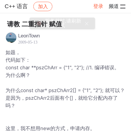
C++ 语言
登录
频道
加入
帖子详情
社区
C++ 语言
请教 二重指针 赋值
LeonTown
2009-05-13
如题，
代码如下：
const char **pszChArr = {"1", "2"}; //1. 编译错误。
为什么啊？
为什么const char* pszChArr2[] = {"1", "2"}; 就可以？
是因为，pszChArr2后面有个[]，就给它分配内存了
吗？
这里，我不想用new的方式，申请内存。