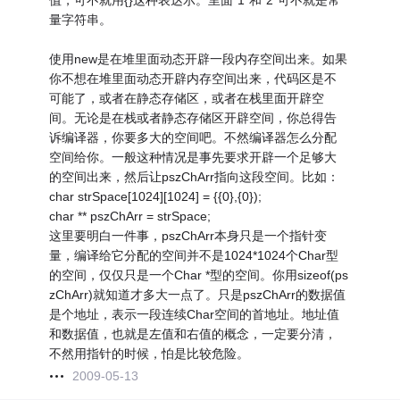
值，可不就用{}这种表达示。里面"1"和"2"可不就是常
量字符串。
使用new是在堆里面动态开辟一段内存空间出来。如果
你不想在堆里面动态开辟内存空间出来，代码区是不
可能了，或者在静态存储区，或者在栈里面开辟空
间。无论是在栈或者静态存储区开辟空间，你总得告
诉编译器，你要多大的空间吧。不然编译器怎么分配
空间给你。一般这种情况是事先要求开辟一个足够大
的空间出来，然后让pszChArr指向这段空间。比如：
char strSpace[1024][1024] = {
{0},{0});
char ** pszChArr = strSpace;
这里要明白一件事，pszChArr本身只是一个指针变
量，编译给它分配的空间并不是1024*1024个Char型
的空间，仅仅只是一个Char *型的空间。你用sizeof(ps
zChArr)就知道才多大一点了。只是pszChArr的数据值
是个地址，表示一段连续Char空间的首地址。地址值
和数据值，也就是左值和右值的概念，一定要分清，
不然用指针的时候，怕是比较危险。
2009-05-13