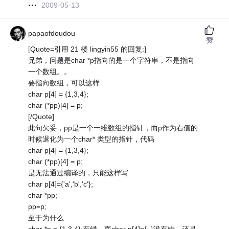
2009-05-13
papaofdoudou
赞
[Quote=引用 21 楼 lingyin55 的回复:]
兄弟，问题是char *p指向的是一个字符串，不是指向
一个数组。。
要指向数组，可以这样
char p[4] = {1,3,4};
char (*pp)[4] = p;
[/Quote]
此句欠妥，pp是一个一维数组的指针，而p作为右值的
时候退化为一个char* 类型的指针，代码
char p[4] = {1,3,4};
char (*pp)[4] = p;
是无法通过编译的，只能这样写
char p[4]={'a','b','c'};
char *pp;
pp=p;
至于为什么