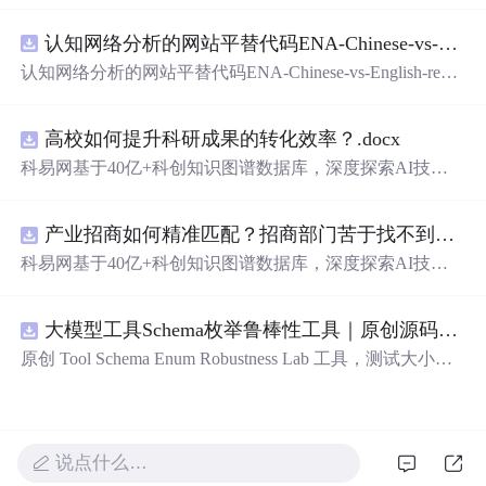
新、科技招商等垂直领域的多样化应用场景，研究科技创
认知网络分析的网站平替代码ENA-Chinese-vs-English-reproducible.zip
新领域的AI+数智化解决方案，推动科技创新与产业创新
智能化发展。
认知网络分析的网站平替代码ENA-Chinese-vs-English-repro
ducible.zip
高校如何提升科研成果的转化效率？.docx
科易网基于40亿+科创知识图谱数据库，深度探索AI技术
在技术转移、成果转化、技术经纪、知识产权、产业创
新、科技招商等垂直领域的多样化应用场景，研究科技创
产业招商如何精准匹配？招商部门苦于找不到符合产业链补链强链方向的目标企业怎么办？.docx
新领域的AI+数智化解决方案，推动科技创新与产业创新
智能化发展。
科易网基于40亿+科创知识图谱数据库，深度探索AI技术
在技术转移、成果转化、技术经纪、知识产权、产业创
新、科技招商等垂直领域的多样化应用场景，研究科技创
大模型工具Schema枚举鲁棒性工具｜原创源码+测试+离线报告
新领域的AI+数智化解决方案，推动科技创新与产业创新
智能化发展。
原创 Tool Schema Enum Robustness Lab 工具，测试大小
写、别名、未知枚举、空值与多语言取值对工具参数校验
和修复的影响。压缩包包含完整源码、3 项自动化测试、
可复现合成示例、离线 HTML/JSON/SVG 报告、1080×720
真实运行效果图、README、运行说明、功能清单、MIT
说点什么…
License 及原创与授权声明。运行时零第三方依赖，不包含