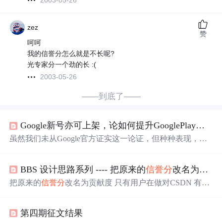
2003-05-26
zez
赞
呵呵
我的信誉分怎么就是不长呢?
光专家分一个劲的长 :(
2003-05-26
——到底了——
Google新号亦可上架，论如何提升GooglePlay账号
虽然我们未从Google官方证实这一论证，但种种表现，证
实Google其实对每一个开发者账号都维护了一个
信誉
分
系
统，我们所有的用户行为都会有对应的奖惩，一旦
分
数降
BBS 设计思路系列 ---- 把原来的
信誉
分
改名为贡献度
低到某一个阈值，就会触发下架，暂停甚至封号！8. 使用
Google账号的Email，注册Youtobe，Firebase，Facebook等
把原来的
信誉
分
改名为贡献度 只有用户在做对CSDN 有贡
常用账号，
增加
账号真实性，浏览和访问Google的各种服
献的时候，比如：精华推荐、FAQ，反馈CSDN Bug 才会
务。1. 账号不能放着不使用，注册后要时常看看政策，保
增加
贡献度。在对CSDN 造成损害的时候，扣除这个
分
。
持和Google的互动，融入谷歌生态，让Google觉得我们是
第四期征文结果
如果发一些垃圾、政治问题，一旦被确认并删除，会被扣
一个真实，活跃的账号。